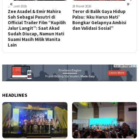
«
»
30 Maret 2026
28 Maret 2026
1
Zee Asadel & Emir Mahira
Teror di Balik Gaya Hidup
E
Sah Sebagai Pasutri di
Palsu: ‘Aku Harus Mati’
T
Official Trailer Film “Kupilih
Bongkar Gelapnya Ambisi
Jalur Langit”: Saat Akad
dan Validasi Sosial”
Sudah Diucap, Namun Hati
Suami Masih Milik Wanita
Lain
HEADLINES