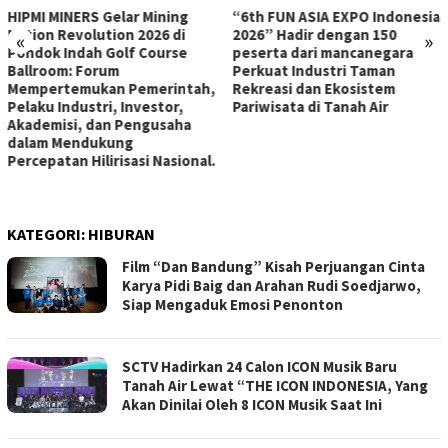
HIPMI MINERS Gelar Mining
“6th FUN ASIA EXPO Indonesia
Nation Revolution 2026 di
2026” Hadir dengan 150
«
»
Pondok Indah Golf Course
peserta dari mancanegara
Ballroom: Forum
Perkuat Industri Taman
Mempertemukan Pemerintah,
Rekreasi dan Ekosistem
Pelaku Industri, Investor,
Pariwisata di Tanah Air
Akademisi, dan Pengusaha
dalam Mendukung
Percepatan Hilirisasi Nasional.
KATEGORI:
HIBURAN
Film “Dan Bandung” Kisah Perjuangan Cinta
Karya Pidi Baig dan Arahan Rudi Soedjarwo,
Siap Mengaduk Emosi Penonton
SCTV Hadirkan 24 Calon ICON Musik Baru
Tanah Air Lewat “THE ICON INDONESIA, Yang
Akan Dinilai Oleh 8 ICON Musik Saat Ini