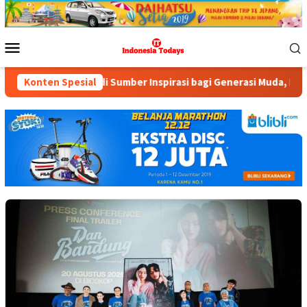
Loncat
ke
konten
Menu
Mobile
bisa Menjadi Sumber Inspirasi bagi Generasi Muda, Pelaku Usaha
Konten Spesial