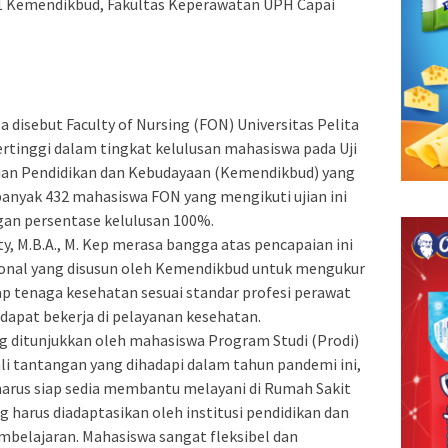
21 Kemendikbud, Fakultas Keperawatan UPH Capai
 disebut Faculty of Nursing (FON) Universitas Pelita
rtinggi dalam tingkat kelulusan mahasiswa pada Uji
an Pendidikan dan Kebudayaan (Kemendikbud) yang
anyak 432 mahasiswa FON yang mengikuti ujian ini
gan persentase kelulusan 100%.
, M.B.A., M. Kep merasa bangga atas pencapaian ini
ional yang disusun oleh Kemendikbud untuk mengukur
p tenaga kesehatan sesuai standar profesi perawat
 dapat bekerja di pelayanan kesehatan.
ang ditunjukkan oleh mahasiswa Program Studi (Prodi)
ali tantangan yang dihadapi dalam tahun pandemi ini,
arus siap sedia membantu melayani di Rumah Sakit
 harus diadaptasikan oleh institusi pendidikan dan
mbelajaran. Mahasiswa sangat fleksibel dan