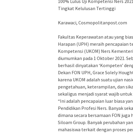
100% Lulus Uji Kompetensi Ners 20
Tingkat Kelulusan Tertinggi
Karawaci, Cosmopolitanpost.com
Fakultas Keperawatan atau yang biasa
Harapan (UPH) meraih pencapaian te
Kompetensi (UKOM) Ners Kementeri
diumumkan pada 1 Oktober 2021. Seb
berhasil dinyatakan ‘Kompeten’ den
Dekan FON UPH, Grace Solely Houghty
karena UKOM adalah suatu ujian nas
pengetahuan, keterampilan, dan sika
sekaligus menjadi syarat wajib untuk
“Ini adalah pencapaian luar biasa y
Pendidikan Profesi Ners. Banyak sek
dimana secara bersamaan FON juga h
Siloam Group. Banyak perubahan yang
mahasiswa terkait dengan proses pe