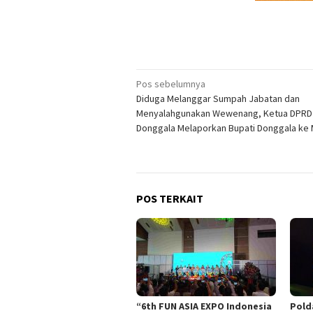
Navigasi
Pos sebelumnya
Diduga Melanggar Sumpah Jabatan dan
pos
Menyalahgunakan Wewenang, Ketua DPRD 
Donggala Melaporkan Bupati Donggala ke
POS TERKAIT
“6th FUN ASIA EXPO Indonesia
Pold