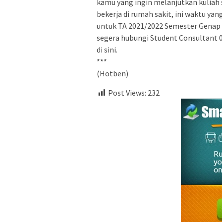
kamu yang ingin melanjutkan kuliah s
bekerja di rumah sakit, ini waktu y
untuk TA 2021/2022 Semester Genap s
segera hubungi Student Consultant 08
di sini.
***
(Hotben)
Post Views:
232