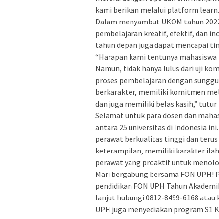
kami berikan melalui platform learn.
Dalam menyambut UKOM tahun 2022, 
pembelajaran kreatif, efektif, dan i
tahun depan juga dapat mencapai ti
“Harapan kami tentunya mahasiswa F
Namun, tidak hanya lulus dari uji ko
proses pembelajaran dengan sunggu
berkarakter, memiliki komitmen mel
dan juga memiliki belas kasih,” tutur 
Selamat untuk para dosen dan mahasi
antara 25 universitas di Indonesia in
perawat berkualitas tinggi dan teru
keterampilan, memiliki karakter ilah
perawat yang proaktif untuk menol
Mari bergabung bersama FON UPH! P
pendidikan FON UPH Tahun Akademik 
lanjut hubungi 0812-8499-6168 atau 
UPH juga menyediakan program S1 Ke