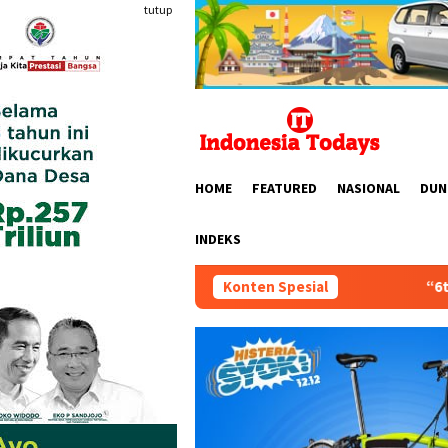
Loncat
tutup
ke
konten
HOME
FEATURED
NASIONAL
DUN
INDEKS
Konten Spesial
“6th FUN ASIA EXPO Indonesia 