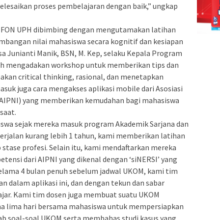
esaikan proses pembelajaran dengan baik,” ungkap
 FON UPH dibimbing dengan mengutamakan latihan
embangan nilai mahasiswa secara kognitif dan kesiapan
sa Junianti Manik, BSN, M. Kep, selaku Kepala Program
alah mengadakan workshop untuk memberikan tips dan
kan critical thinking, rasional, dan menetapkan
suk juga cara mengakses aplikasi mobile dari Asosiasi
a (AIPNI) yang memberikan kemudahan bagi mahasiswa
saat.
swa sejak mereka masuk program Akademik Sarjana dan
erjalan kurang lebih 1 tahun, kami memberikan latihan
p stase profesi. Selain itu, kami mendaftarkan mereka
petensi dari AIPNI yang dikenal dengan ‘siNERSI’ yang
elama 4 bulan penuh sebelum jadwal UKOM, kami tim
 dalam aplikasi ini, dan dengan tekun dan sabar
jar. Kami tim dosen juga membuat suatu UKOM
ma lima hari bersama mahasiswa untuk mempersiapkan
ab soal-soal UKOM serta membahas studi kasus yang