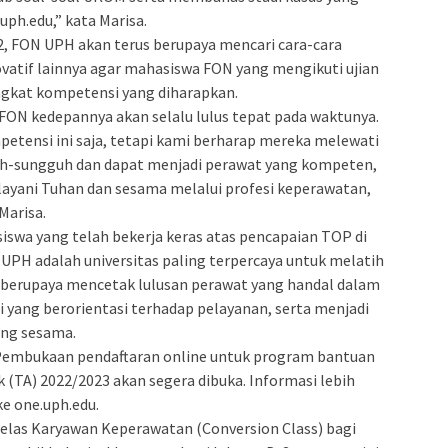
uph.edu,” kata Marisa.
FON UPH akan terus berupaya mencari cara-cara
novatif lainnya agar mahasiswa FON yang mengikuti ujian
ngkat kompetensi yang diharapkan.
ON kedepannya akan selalu lulus tepat pada waktunya.
mpetensi ini saja, tetapi kami berharap mereka melewati
h-sungguh dan dapat menjadi perawat yang kompeten,
ayani Tuhan dan sesama melalui profesi keperawatan,
Marisa.
swa yang telah bekerja keras atas pencapaian TOP di
i. UPH adalah universitas paling terpercaya untuk melatih
s berupaya mencetak lulusan perawat yang handal dalam
i yang berorientasi terhadap pelayanan, serta menjadi
ong sesama.
embukaan pendaftaran online untuk program bantuan
(TA) 2022/2023 akan segera dibuka. Informasi lebih
ke one.uph.edu.
las Karyawan Keperawatan (Conversion Class) bagi