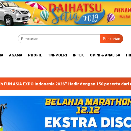
Pencarian
IA
AGAMA
PROFIL
TNI-POLRI
IPTEK
OPINI & ANALISA
HI
2026” Hadir dengan 150 peserta dari mancanegara Perkuat Indust