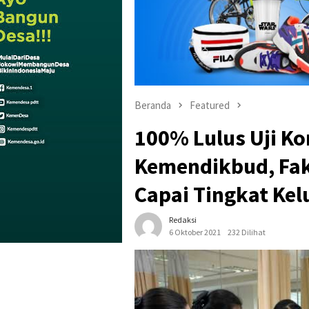
Beranda
Featured
100% Lulus Uji K
Kemendikbud, Fa
Capai Tingkat Kel
Redaksi
6 Oktober 2021
232 Dilihat