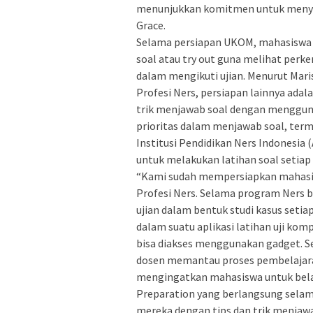
menunjukkan komitmen untuk menyel
Grace.
Selama persiapan UKOM, mahasiswa
soal atau try out guna melihat perk
dalam mengikuti ujian. Menurut Mari
Profesi Ners, persiapan lainnya ad
trik menjawab soal dengan mengguna
prioritas dalam menjawab soal, terma
Institusi Pendidikan Ners Indonesi
untuk melakukan latihan soal setiap 
“Kami sudah mempersiapkan mahasi
Profesi Ners. Selama program Ners b
ujian dalam bentuk studi kasus setia
dalam suatu aplikasi latihan uji kom
bisa diakses menggunakan gadget. S
dosen memantau proses pembelajaran
mengingatkan mahasiswa untuk bela
Preparation yang berlangsung sela
mereka dengan tips dan trik menjaw