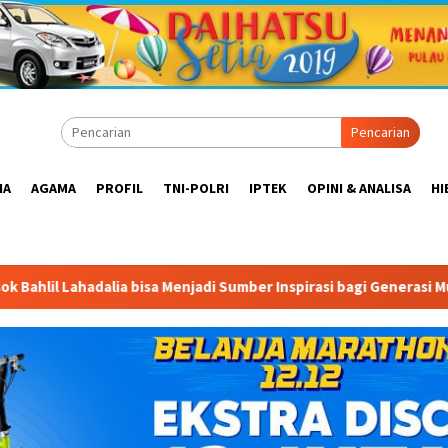
Pencarian
IA
AGAMA
PROFIL
TNI-POLRI
IPTEK
OPINI & ANALISA
HI
adi Sumber Inspirasi bagi Generasi Muda, Pelaku Usaha, Pemerin