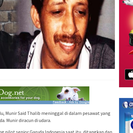
lu, Munir Said Thalib meninggal di dalam pesawat yang
 Munir diracun di udara.
ng pilot senior Garuda Indonesia saat itu, ditangkap dan