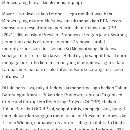
Menkeu yang hanya duduk mendampingi.
Mayoritas rakyat cukup terobati. Lega melihat wajah Ibu
Menkeu yang muram. Nafsunya untuk menaikkan PPN secara
menyeluruh sesuai arahan pemerintahan Jokowi dan DPR
(2021), dikandaskan Presiden Prabowo di tengah jalan. Seorang
pemerhati analis ekonomi, memuji Prabowo sambil
melontarkan sikap sinis kepada Sri Mulyani yang dinilainya
sebagai menteri miskin kreasi. Hebatnya, ia sangat lihai dalam
menjaga portfolio kementerian yang dipimpinnya agar selalu
tampak bersinar dan disukai atasan. Baru sekarang ini ia kena
batunya…!
Di lain peristiwa, rakyat Indonesia menerima juga hadiah Tahun
Baru sangat khusus. Bukan dari Prabowo, tapi dari Organized
Crime and Corruption Reporting Project (OCCRP). Hadiah
Tahun Baru dari OCCRP ini, sangat miris, mengejutkan, sangat
memalukan dan sungguh memilukan ini. Presiden Indonesia ke-
7, Joko Widodo, namanya tercantum sebagai salah satu finalis
Tokoh Kejahatan Terorganisasi dan Pemimpin Terkorup 2024,