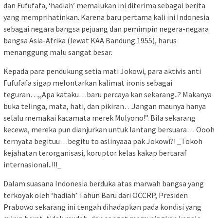
dan Fufufafa, ‘hadiah’ memalukan ini diterima sebagai berita
yang memprihatinkan. Karena baru pertama kali ini Indonesia
sebagai negara bangsa pejuang dan pemimpin negera-negara
bangsa Asia-Afrika (lewat KAA Bandung 1955), harus
menanggung malu sangat besar.
Kepada para pendukung setia mati Jokowi, para aktivis anti
Fufufafa sigap melontarkan kalimat ironis sebagai
teguran…,,Apa kataku…baru percaya kan sekarang..? Makanya
buka telinga, mata, hati, dan pikiran…Jangan maunya hanya
selalu memakai kacamata merek Mulyono!”. Bila sekarang
kecewa, mereka pun dianjurkan untuk lantang bersuara… Oooh
ternyata begituu…begitu to aslinyaaa pak Jokowi?! _Tokoh
kejahatan terorganisasi, koruptor kelas kakap bertaraf
internasional..!!!_
Dalam suasana Indonesia berduka atas marwah bangsa yang
terkoyak oleh ‘hadiah’ Tahun Baru dari OCCRP, Presiden
Prabowo sekarang ini tengah dihadapkan pada kondisi yang