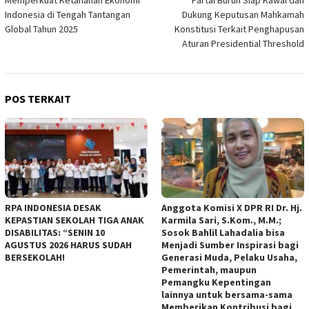
Memperkuat Ketahanan Ekonomi
Partai Buruh Siap Kawal dan
pos
Indonesia di Tengah Tantangan
Dukung Keputusan Mahkamah
Global Tahun 2025
Konstitusi Terkait Penghapusan
Aturan Presidential Threshold
POS TERKAIT
RPA INDONESIA DESAK
Anggota Komisi X DPR RI Dr. Hj.
KEPASTIAN SEKOLAH TIGA ANAK
Karmila Sari, S.Kom., M.M.;
DISABILITAS: “SENIN 10
Sosok Bahlil Lahadalia bisa
AGUSTUS 2026 HARUS SUDAH
Menjadi Sumber Inspirasi bagi
BERSEKOLAH!
Generasi Muda, Pelaku Usaha,
Pemerintah, maupun
Pemangku Kepentingan
lainnya untuk bersama-sama
Memberikan Kontribusi bagi