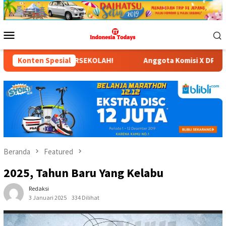
Loncat
ke
konten
Menu
Mobile
AH!
Konten Spesial
Anggota Komisi X DPR RI Dr. Hj. Karmila Sari, S.Ko
Beranda
Featured
2025, Tahun Baru Yang Kelabu
Redaksi
3 Januari 2025
334 Dilihat