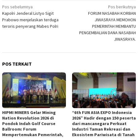
Navigasi
Pos sebelumnya
Pos berikutnya
Kapolri Jenderal Listyo Sigit
FORUM NASABAH KORBAN
pos
Prabowo menjelaskan terduga
JIWASRAYA MEMOHON
teroris penyerang Mabes Polri
PEMERINTAH MEMBANTU
PENGEMBALIAN DANA NASABAH
JIWASRAYA.
POS TERKAIT
HIPMI MINERS Gelar Mining
“6th FUN ASIA EXPO Indonesia
Nation Revolution 2026 di
2026” Hadir dengan 150 peserta
Pondok Indah Golf Course
dari mancanegara Perkuat
Ballroom: Forum
Industri Taman Rekreasi dan
Mempertemukan Pemerintah,
Ekosistem Pariwisata di Tanah