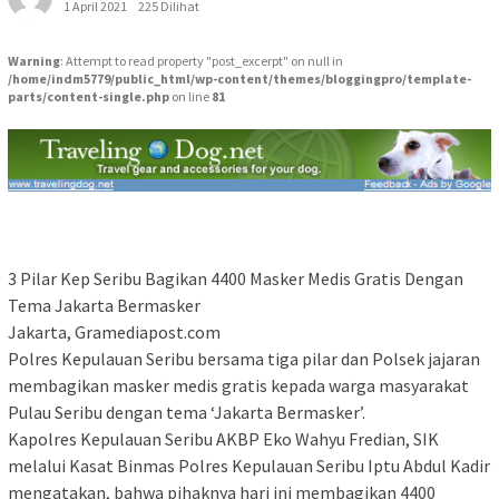
1 April 2021
225 Dilihat
Warning
: Attempt to read property "post_excerpt" on null in
/home/indm5779/public_html/wp-content/themes/bloggingpro/template-
parts/content-single.php
on line
81
3 Pilar Kep Seribu Bagikan 4400 Masker Medis Gratis Dengan
Tema Jakarta Bermasker
Jakarta, Gramediapost.com
Polres Kepulauan Seribu bersama tiga pilar dan Polsek jajaran
membagikan masker medis gratis kepada warga masyarakat
Pulau Seribu dengan tema ‘Jakarta Bermasker’.
Kapolres Kepulauan Seribu AKBP Eko Wahyu Fredian, SIK
melalui Kasat Binmas Polres Kepulauan Seribu Iptu Abdul Kadir
mengatakan, bahwa pihaknya hari ini membagikan 4400