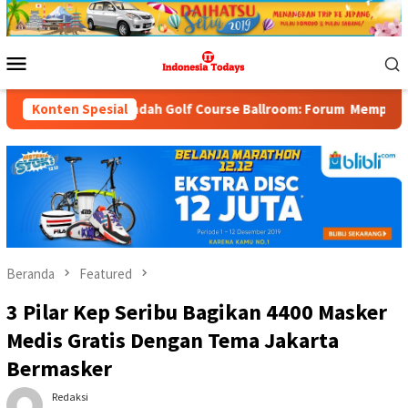
Loncat
ke
konten
Menu
Mobile
ondok Indah Golf Course Ballroom: Forum Mempertemukan Pemerint
Konten Spesial
Beranda
Featured
3 Pilar Kep Seribu Bagikan 4400 Masker
Medis Gratis Dengan Tema Jakarta
Bermasker
Redaksi