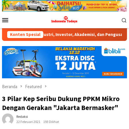
Loncat
ke
konten
Menu
Mobile
laku Industri, Investor, Akademisi, dan Pengusaha dalam Menduk
Konten Spesial
Beranda
Featured
3 Pilar Kep Seribu Dukung PPKM Mikro
Dengan Gerakan "Jakarta Bermasker"
Redaksi
22 Februari 2021
193 Dilihat