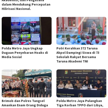
Akademisi, dan Pengusaha
dalam Mendukung Percepatan
Hilirisasi Nasional.
Polda Metro Jaya Ungkap
Polri Kerahkan 372 Taruna
Dugaan Penyebaran Hoaks di
Akpol Dampingi Siswa di 73
Media Sosial
Sekolah Rakyat Bersama
Taruna Akademi TNI
Brimob dan Polres Tangsel
Polda Metro Jaya Pulangkan
Amankan Enam Orang Diduga
Tiga Korban TPPO dari Libya,