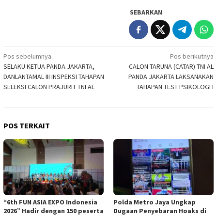
SEBARKAN
Navigasi
Pos sebelumnya
Pos berikutnya
SELAKU KETUA PANDA JAKARTA,
CALON TARUNA (CATAR) TNI AL
pos
DANLANTAMAL III INSPEKSI TAHAPAN
PANDA JAKARTA LAKSANAKAN
SELEKSI CALON PRAJURIT TNI AL
TAHAPAN TEST PSIKOLOGI I
POS TERKAIT
“6th FUN ASIA EXPO Indonesia
Polda Metro Jaya Ungkap
2026” Hadir dengan 150 peserta
Dugaan Penyebaran Hoaks di