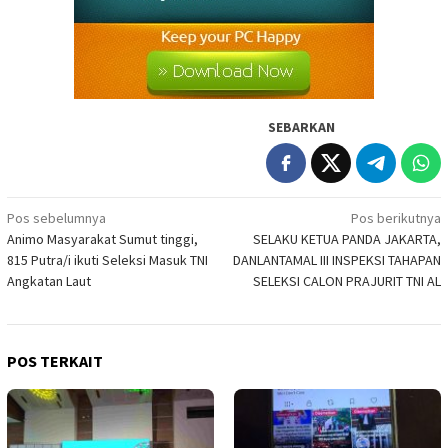
SEBARKAN
Navigasi
Pos sebelumnya
Pos berikutnya
Animo Masyarakat Sumut tinggi,
SELAKU KETUA PANDA JAKARTA,
pos
815 Putra/i ikuti Seleksi Masuk TNI
DANLANTAMAL III INSPEKSI TAHAPAN
Angkatan Laut
SELEKSI CALON PRAJURIT TNI AL
POS TERKAIT