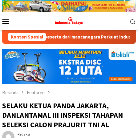
Loncat
ke
konten
Menu
Mobile
 peserta dari mancanegara Perkuat Industri Taman Rekreasi dan E
Konten Spesial
Beranda
Featured
SELAKU KETUA PANDA JAKARTA,
DANLANTAMAL III INSPEKSI TAHAPAN
SELEKSI CALON PRAJURIT TNI AL
Redaksi