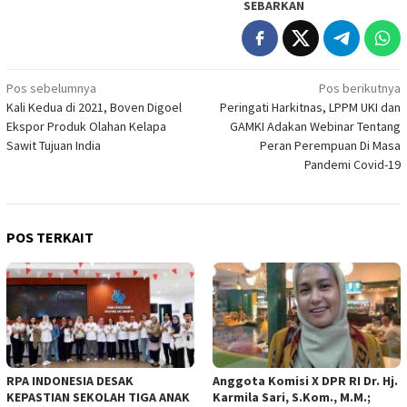
SEBARKAN
Navigasi
Pos sebelumnya
Pos berikutnya
Kali Kedua di 2021, Boven Digoel
Peringati Harkitnas, LPPM UKI dan
pos
Ekspor Produk Olahan Kelapa
GAMKI Adakan Webinar Tentang
Sawit Tujuan India
Peran Perempuan Di Masa
Pandemi Covid-19
POS TERKAIT
RPA INDONESIA DESAK
Anggota Komisi X DPR RI Dr. Hj.
KEPASTIAN SEKOLAH TIGA ANAK
Karmila Sari, S.Kom., M.M.;