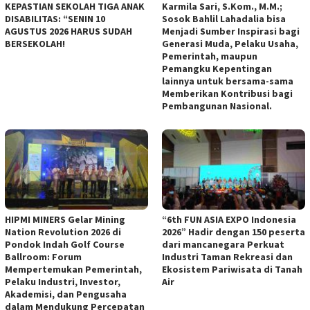
KEPASTIAN SEKOLAH TIGA ANAK
Karmila Sari, S.Kom., M.M.;
DISABILITAS: “SENIN 10
Sosok Bahlil Lahadalia bisa
AGUSTUS 2026 HARUS SUDAH
Menjadi Sumber Inspirasi bagi
BERSEKOLAH!
Generasi Muda, Pelaku Usaha,
Pemerintah, maupun
Pemangku Kepentingan
lainnya untuk bersama-sama
Memberikan Kontribusi bagi
Pembangunan Nasional.
HIPMI MINERS Gelar Mining
“6th FUN ASIA EXPO Indonesia
Nation Revolution 2026 di
2026” Hadir dengan 150 peserta
Pondok Indah Golf Course
dari mancanegara Perkuat
Ballroom: Forum
Industri Taman Rekreasi dan
Mempertemukan Pemerintah,
Ekosistem Pariwisata di Tanah
Pelaku Industri, Investor,
Air
Akademisi, dan Pengusaha
dalam Mendukung Percepatan