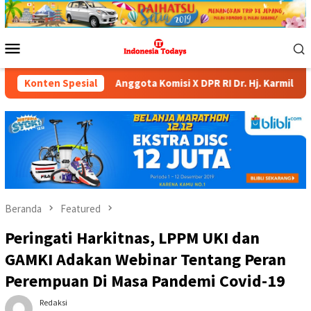
Loncat
ke
konten
Menu
Mobile
DPR RI Dr. Hj. Karmila Sari, S.Kom., M.M.; Sosok Bahlil Lahada
Konten Spesial
Beranda
Featured
Peringati Harkitnas, LPPM UKI dan
GAMKI Adakan Webinar Tentang Peran
Perempuan Di Masa Pandemi Covid-19
Redaksi