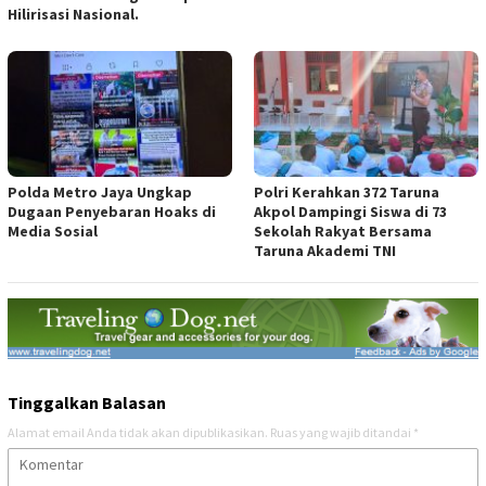
Hilirisasi Nasional.
Polda Metro Jaya Ungkap
Polri Kerahkan 372 Taruna
Dugaan Penyebaran Hoaks di
Akpol Dampingi Siswa di 73
Media Sosial
Sekolah Rakyat Bersama
Taruna Akademi TNI
Tinggalkan Balasan
Alamat email Anda tidak akan dipublikasikan.
Ruas yang wajib ditandai
*