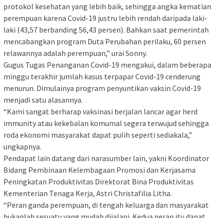
protokol kesehatan yang lebih baik, sehingga angka kematian
perempuan karena Covid-19 justru lebih rendah daripada laki-
laki (43,57 berbanding 56,43 persen). Bahkan saat pemerintah
mencabangkan program Duta Perubahan perilaku, 60 persen
relawannya adalah perempuan,” urai Sonny.
Gugus Tugas Penanganan Covid-19 mengakui, dalam beberapa
minggu terakhir jumlah kasus terpapar Covid-19 cenderung
menurun. Dimulainya program penyuntikan vaksin Covid-19
menjadi satu alasannya.
“Kami sangat berharap vaksinasi berjalan lancar agar herd
immunity atau kekebalan komumal segera terwujud sehingga
roda ekonomi masyarakat dapat pulih seperti sediakala,”
ungkapnya.
Pendapat lain datang dari narasumber lain, yakni Koordinator
Bidang Pembinaan Kelembagaan Promosi dan Kerjasama
Peningkatan Produktivitas Direktorat Bina Produktivitas
Kementerian Tenaga Kerja, Astri Christafilia Litha.
“Peran ganda perempuan, di tengah keluarga dan masyarakat
bukanlah sesuatu yang mudah dijalani. Kedua peran itu dapat