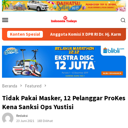
Loncat
ke
konten
Menu
Mobile
Anggota Komisi X DPR RI Dr. Hj. Karmila Sari, S.Kom., M.M.
Konten Spesial
Beranda
Featured
Tidak Pakai Masker, 12 Pelanggar ProKes
Kena Sanksi Ops Yustisi
Redaksi
23 Juni 2021
183 Dilihat