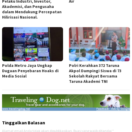
Pelaku Industri, Investor,
Air
Akademisi, dan Pengusaha
dalam Mendukung Percepatan
Hilirisasi Nasional.
Polda Metro Jaya Ungkap
Polri Kerahkan 372 Taruna
Dugaan Penyebaran Hoaks di
Akpol Dampingi Siswa di 73
Media Sosial
Sekolah Rakyat Bersama
Taruna Akademi TNI
Tinggalkan Balasan
Alamat email Anda tidak akan dipublikasikan.
Ruas yang wajib ditandai
*