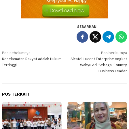
SEBARKAN
Navigasi
Pos sebelumnya
Pos berikutnya
Keselamatan Rakyat adalah Hukum
Alcatel-Lucent Enterprise Angkat
pos
Tertinggi
Wahyu Adi Sebagai Country
Business Leader
POS TERKAIT