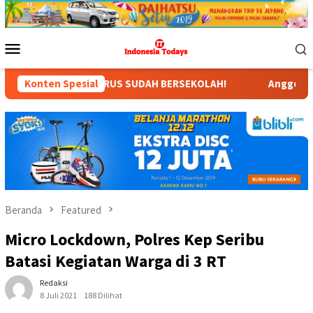
Loncat
ke
konten
Menu
Mobile
HARUS SUDAH BERSEKOLAH!
Konten Spesial
Anggota Komisi X DPR RI Dr. H
Beranda
Featured
Micro Lockdown, Polres Kep Seribu
Batasi Kegiatan Warga di 3 RT
Redaksi
8 Juli 2021
188 Dilihat