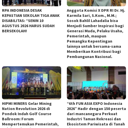
RPA INDONESIA DESAK
Anggota Komisi X DPR RI Dr. Hj.
KEPASTIAN SEKOLAH TIGA ANAK
Karmila Sari, S.Kom., M.M.;
DISABILITAS: “SENIN 10
Sosok Bahlil Lahadalia bisa
AGUSTUS 2026 HARUS SUDAH
Menjadi Sumber Inspirasi bagi
BERSEKOLAH!
Generasi Muda, Pelaku Usaha,
Pemerintah, maupun
Pemangku Kepentingan
lainnya untuk bersama-sama
Memberikan Kontribusi bagi
Pembangunan Nasional.
HIPMI MINERS Gelar Mining
“6th FUN ASIA EXPO Indonesia
Nation Revolution 2026 di
2026” Hadir dengan 150 peserta
Pondok Indah Golf Course
dari mancanegara Perkuat
Ballroom: Forum
Industri Taman Rekreasi dan
Mempertemukan Pemerintah,
Ekosistem Pariwisata di Tanah