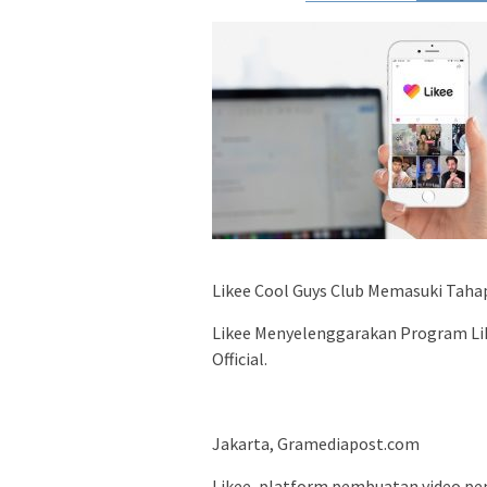
Likee Cool Guys Club Memasuki Taha
Likee Menyelenggarakan Program Lik
Official.
Jakarta, Gramediapost.com
Likee, platform pembuatan video pe