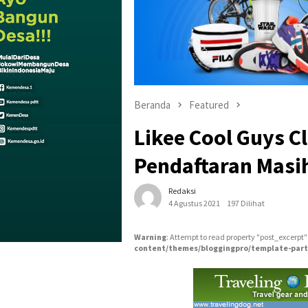
Beranda
Featured
Likee Cool Guys 
Pendaftaran Masi
Redaksi
4 Agustus 2021
197 Dilihat
Warning
: Attempt to read property "post_excerpt"
content/themes/bloggingpro/template-part