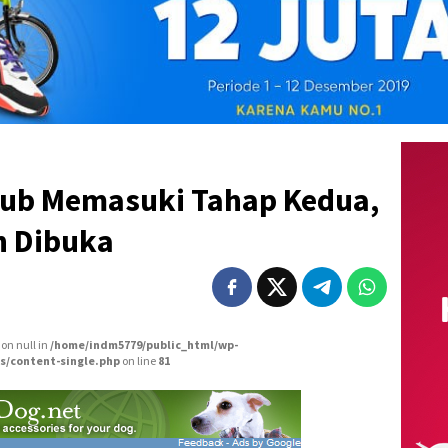
Club Memasuki Tahap Kedua,
h Dibuka
 on null in
/home/indm5779/public_html/wp-
s/content-single.php
on line
81