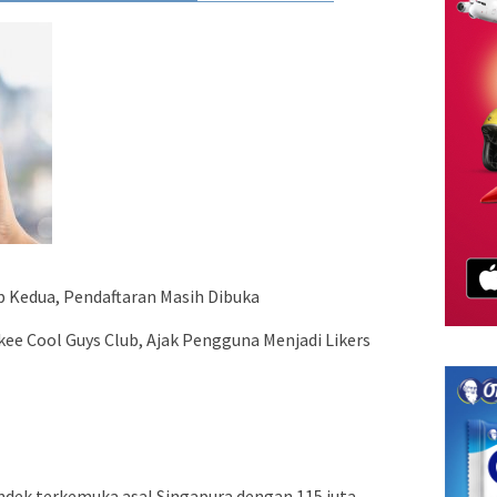
p Kedua, Pendaftaran Masih Dibuka
ee Cool Guys Club, Ajak Pengguna Menjadi Likers
ndek terkemuka asal Singapura dengan 115 juta