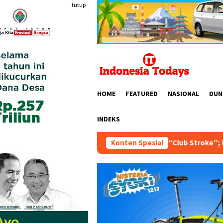
Loncat
tutup
ke
konten
HOME
FEATURED
NASIONAL
DUN
INDEKS
a 1924 Bentuk “Club Stroke”; Usung Tema “Merdeka Stroke untu
Konten Spesial