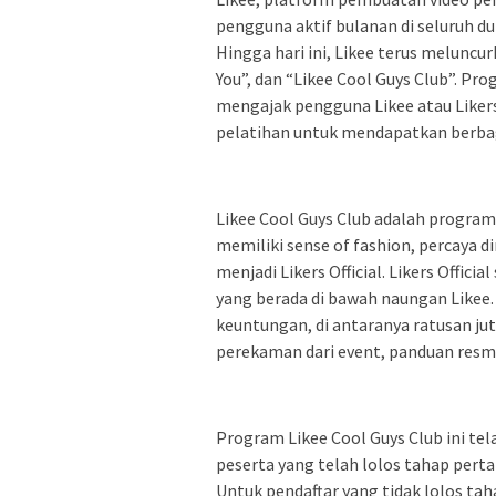
pengguna aktif bulanan di seluruh d
Hingga hari ini, Likee terus meluncu
You”, dan “Likee Cool Guys Club”. P
mengajak pengguna Likee atau Likers,
pelatihan untuk mendapatkan berbaga
Likee Cool Guys Club adalah program
memiliki sense of fashion, percaya d
menjadi Likers Official. Likers Offic
yang berada di bawah naungan Likee. 
keuntungan, di antaranya ratusan ju
perekaman dari event, panduan resmi
Program Likee Cool Guys Club ini tel
peserta yang telah lolos tahap pert
Untuk pendaftar yang tidak lolos ta