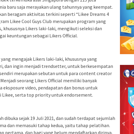
unia baru saja merayakan ulang tahunnya yang keempat.
rkan beragam aktivitas terkini seperti “Likee Dreams 4
rogram Likee Cool Guys Club merupakan program yang
 khususnya Likers laki-laki, mengikuti seleksi dan
i keuntungan sebagai Likers Official.
 yang mengajak Likers laki-laki, khususnya yang
iri, dan ingin menjadi trendsetter, untuk berkesempatan
ial sendiri merupakan sebutan untuk para content creator
Menjadi seorang Likers Official memiliki banyak
ta eksposure video, pendapatan dan bonus untuk
 Likee, serta top priority untuk endorsement.
ah dibuka sejak 19 Juli 2021, dan sudah terdapat sejumlah
ama dan memasuki tahap kedua, yaitu tahap pelatihan.
hap pertama, dan bagi yang belum mendaftarkan dirinya,