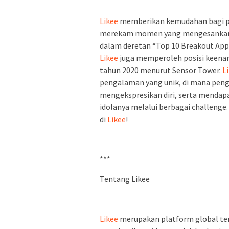
Likee
memberikan kemudahan bagi p
merekam momen yang mengesankan. 
dalam deretan “Top 10 Breakout Apps
Likee
juga memperoleh posisi keenam
tahun 2020 menurut Sensor Tower.
Li
pengalaman yang unik, di mana peng
mengekspresikan diri, serta menda
idolanya melalui berbagai challenge
di
Likee
!
***
Tentang Likee
Likee
merupakan platform global te