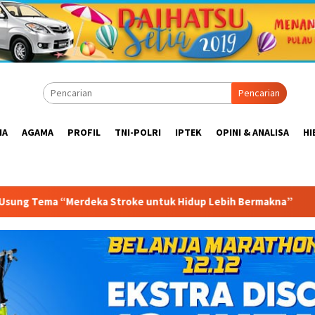
Pencarian
IA
AGAMA
PROFIL
TNI-POLRI
IPTEK
OPINI & ANALISA
HI
k Hidup Lebih Bermakna”
Tempe Goes to UNESCO, KOWAN