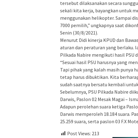
tersebut dilaksanakan secara sunggu
sekali kita kerja, bayangkan untuk me
menggunakan helikopter. Sampai disa
7000 pemilih,” ungkapnya saat dikon
Senin (30/8/2021).
Menurut Didi kinerja KPUD dan Bawas
aturan dan peraturan yang berlaku. I
Pilkada Nabire mengikuti hasil PSU 
“Sesuai hasil PSU harusnya yang men
Tapi pihak yang kalah masih punya 
tetap harus dibuktikan. Kita berhar
sudah saatnya bersatu kembali untu
Sebelumnya, PSU Pilkada Nabire diik
Darwis, Paslon 02 Mesak Magai – Isma
Adapun perolehan suara ketiga Paslo
Darwis memperoleh 18.184 suara. Pa
25.259 suara, serta paslon 03 F.X Mo
Post Views:
213