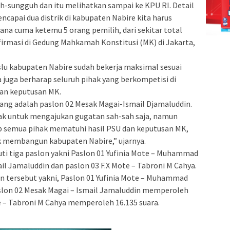
h-sungguh dan itu melihatkan sampai ke KPU RI. Detail
ncapai dua distrik di kabupaten Nabire kita harus
na cuma ketemu 5 orang pemilih, dari sekitar total
firmasi di Gedung Mahkamah Konstitusi (MK) di Jakarta,
lu kabupaten Nabire sudah bekerja maksimal sesuai
a juga berharap seluruh pihak yang berkompetisi di
dan keputusan MK.
ang adalah paslon 02 Mesak Magai-Ismail Djamaluddin.
hak untuk mengajukan gugatan sah-sah saja, namun
ap semua pihak mematuhi hasil PSU dan keputusan MK,
k membangun kabupaten Nabire,” ujarnya.
uti tiga paslon yakni Paslon 01 Yufinia Mote – Muhammad
il Jamaluddin dan paslon 03 F.X Mote – Tabroni M Cahya.
n tersebut yakni, Paslon 01 Yufinia Mote – Muhammad
slon 02 Mesak Magai – Ismail Jamaluddin memperoleh
te – Tabroni M Cahya memperoleh 16.135 suara.