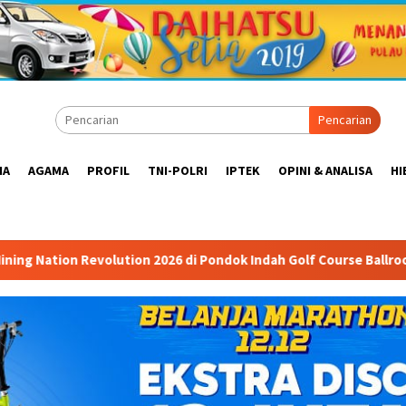
Pencarian
IA
AGAMA
PROFIL
TNI-POLRI
IPTEK
OPINI & ANALISA
HI
6 di Pondok Indah Golf Course Ballroom: Forum Mempertemukan P