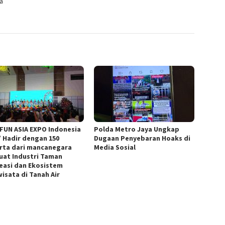
a
 FUN ASIA EXPO Indonesia
Polda Metro Jaya Ungkap
” Hadir dengan 150
Dugaan Penyebaran Hoaks di
rta dari mancanegara
Media Sosial
uat Industri Taman
easi dan Ekosistem
wisata di Tanah Air