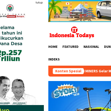
Loncat
tutup
ke
konten
HOME
FEATURED
NASIONAL
DUN
INDEKS
HIPMI MINERS Gelar Mining Nation Revolution 202
Konten Spesial