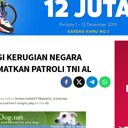
SI KERUGIAN NEGARA
MATKAN PATROLI TNI AL
 on null in
/home/indm5779/public_html/wp-
s/content-single.php
on line
81