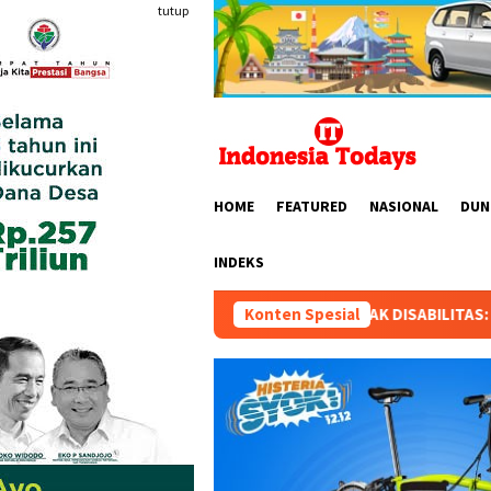
Loncat
tutup
ke
konten
HOME
FEATURED
NASIONAL
DUN
INDEKS
SEKOLAH TIGA ANAK DISABILITAS: “SENIN 10 AGUSTUS 2026 HAR
Konten Spesial