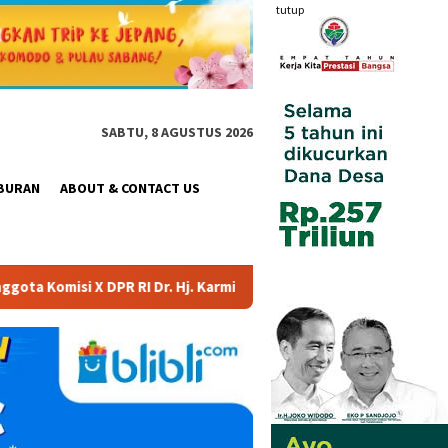
tutup
SABTU, 8 AGUSTUS 2026
BURAN
ABOUT & CONTACT US
armila Sari, S.Kom., M.M.; Sosok Bahlil Lahadalia bisa Menjadi