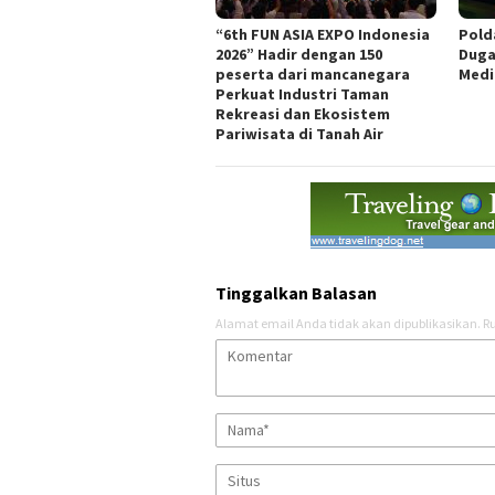
“6th FUN ASIA EXPO Indonesia
Pold
2026” Hadir dengan 150
Duga
peserta dari mancanegara
Medi
Perkuat Industri Taman
Rekreasi dan Ekosistem
Pariwisata di Tanah Air
Tinggalkan Balasan
Alamat email Anda tidak akan dipublikasikan.
Ru