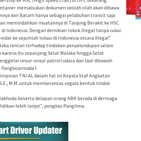
tainer memalsukan dokumen seolah olah akan dibawa
ainnya dan Batam hanya sebagai pelabuhan transit saja
kan memindahkan muatannya di Tanjung Berakit ke HSC
di Indonesia. Dengan demikian rokok illegal tanpa cukai
dar ke sejumlah lokasi di Indonesia secara illegal”.
alaka rentan terhadap tindakan penyelundupan selain
 karena itu sepanjang Selat Malaka hingga Selat
enggelar unsur-unsur patroli udara dan laut dibawah
r Pangkoarmada I.
impinan TNI AL dalam hal ini Kepala Staf Angkatan
S.E., M.M. untuk memberantas segala bentuk tindak
 Nakhoda beserta delapan orang ABK berada di dermaga
dikan lebih lanjut”, pungkas Panglima.