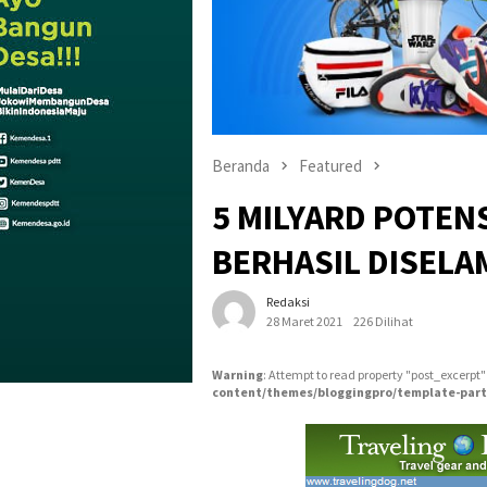
Beranda
Featured
5 MILYARD POTEN
BERHASIL DISELA
Redaksi
28 Maret 2021
226 Dilihat
Warning
: Attempt to read property "post_excerpt"
content/themes/bloggingpro/template-part