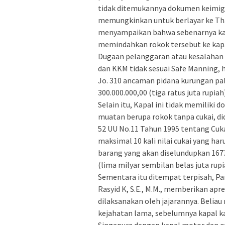
tidak ditemukannya dokumen keimigr
memungkinkan untuk berlayar ke Thai
menyampaikan bahwa sebenarnya kap
memindahkan rokok tersebut ke kap
Dugaan pelanggaran atau kesalahan 
dan KKM tidak sesuai Safe Manning, 
Jo. 310 ancaman pidana kurungan pal
300.000.000,00 (tiga ratus juta rupi
Selain itu, Kapal ini tidak memilik
muatan berupa rokok tanpa cukai, did
52 UU No.11 Tahun 1995 tentang Cuk
maksimal 10 kali nilai cukai yang haru
barang yang akan diselundupkan 1673 
(lima milyar sembilan belas juta rupi
Sementara itu ditempat terpisah, 
Rasyid K, S.E., M.M., memberikan apr
dilaksanakan oleh jajarannya. Beli
kejahatan lama, sebelumnya kapal k
Singapura dengan kapal motor dan ov