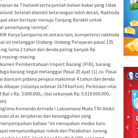
asian ke Thailand serta jumlah bahan bakar yang tidak
land. Setelah diambil keterangan lebih detail, Nakhoda
al akan berlayar menuju Tanjung Berakit untuk
al penampung lainnya”.
KM Karya Sampurna ini antara lain; kompetensi nakhoda
hal ini melanggar Undang-Undang Pelayaran pasal 135
ing lama 2 tahun dan denda paling banyak Rp
ah) masing-masing.
i dokumen Pemberitahuan Import Barang (PIB), barang
uga barang ilegal melanggar Pasal 25 ayat (1) Jo. Pasal
ai diancam pidana penjara maksimal 4 tahun dan denda
s dibayar (nilainya sebesar 1674 karton). Perkiraan nilai
Bal x Rp. 3.000.000,-/bal sebanyak Rp. 5.019.000.000,-
ah).
Panglima Komando Armada I Laksamana Muda TNI Abdul
esiasi atas kerjakeras dan kesungguhan yang
au menyampaikan bahwa “ini merupakan modus baru
apal menyelundupkan rokok dari Pelabuhan Jurong
ership ke HSC (High Speed Craft) di OPL sekarang