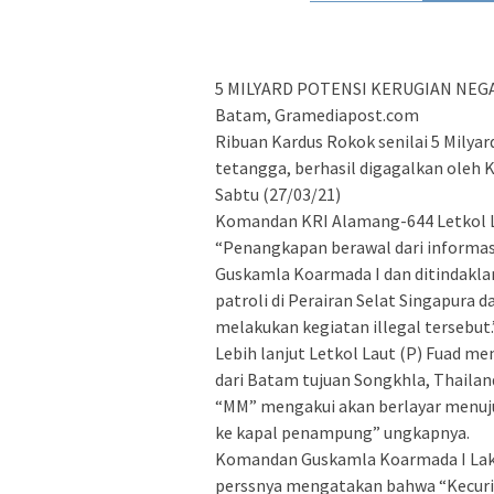
5 MILYARD POTENSI KERUGIAN NEG
Batam, Gramediapost.com
Ribuan Kardus Rokok senilai 5 Milyar
tetangga, berhasil digagalkan oleh 
Sabtu (27/03/21)
Komandan KRI Alamang-644 Letkol L
“Penangkapan berawal dari informas
Guskamla Koarmada I dan ditindakl
patroli di Perairan Selat Singapura 
melakukan kegiatan illegal tersebut.
Lebih lanjut Letkol Laut (P) Fuad m
dari Batam tujuan Songkhla, Thaila
“MM” mengakui akan berlayar menuju
ke kapal penampung” ungkapnya.
Komandan Guskamla Koarmada I Laksm
perssnya mengatakan bahwa “Kecurig