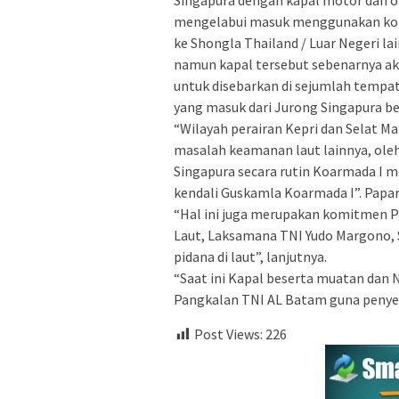
mengelabui masuk menggunakan kon
ke Shongla Thailand / Luar Negeri l
namun kapal tersebut sebenarnya a
untuk disebarkan di sejumlah tempat 
yang masuk dari Jurong Singapura bere
“Wilayah perairan Kepri dan Selat M
masalah keamanan laut lainnya, oleh
Singapura secara rutin Koarmada I m
kendali Guskamla Koarmada I”. Papa
“Hal ini juga merupakan komitmen P
Laut, Laksamana TNI Yudo Margono, 
pidana di laut”, lanjutnya.
“Saat ini Kapal beserta muatan dan
Pangkalan TNI AL Batam guna penyeli
Post Views:
226