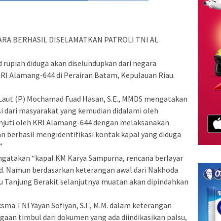
ARA BERHASIL DISELAMATKAN PATROLI TNI AL
d rupiah diduga akan diselundupkan dari negara
KRI Alamang-644 di Perairan Batam, Kepulauan Riau.
aut (P) Mochamad Fuad Hasan, S.E., MMDS mengatakan
i dari masyarakat yang kemudian didalami oleh
anjuti oleh KRI Alamang-644 dengan melaksanakan
dan berhasil mengidentifikasi kontak kapal yang diduga
”
engatakan “kapal KM Karya Sampurna, rencana berlayar
nd. Namun berdasarkan keterangan awal dari Nakhoda
 Tanjung Berakit selanjutnya muatan akan dipindahkan
a TNI Yayan Sofiyan, S.T., M.M. dalam keterangan
aan timbul dari dokumen yang ada diindikasikan palsu,