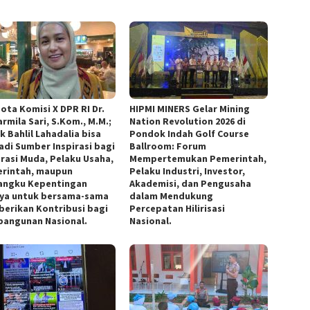
ota Komisi X DPR RI Dr.
HIPMI MINERS Gelar Mining
armila Sari, S.Kom., M.M.;
Nation Revolution 2026 di
k Bahlil Lahadalia bisa
Pondok Indah Golf Course
adi Sumber Inspirasi bagi
Ballroom: Forum
rasi Muda, Pelaku Usaha,
Mempertemukan Pemerintah,
rintah, maupun
Pelaku Industri, Investor,
ngku Kepentingan
Akademisi, dan Pengusaha
nya untuk bersama-sama
dalam Mendukung
erikan Kontribusi bagi
Percepatan Hilirisasi
angunan Nasional.
Nasional.