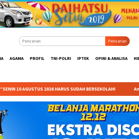
Pencarian
IA
AGAMA
PROFIL
TNI-POLRI
IPTEK
OPINI & ANALISA
HI
US SUDAH BERSEKOLAH!
Anggota Komisi X DPR RI Dr. Hj. K