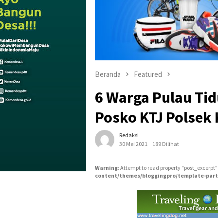
Beranda
Featured
6 Warga Pulau Tid
Posko KTJ Polsek 
Redaksi
30 Mei 2021
189 Dilihat
Warning
: Attempt to read property "post_excerpt"
content/themes/bloggingpro/template-part