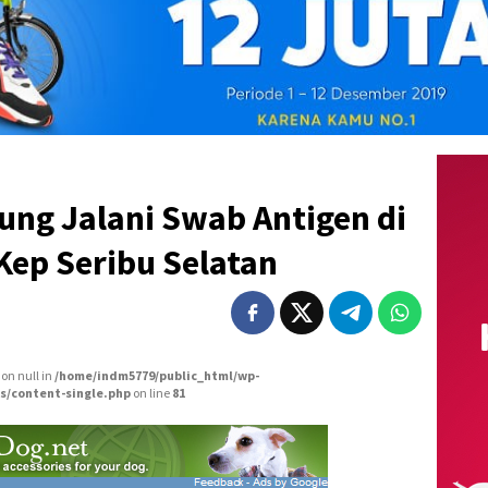
ung Jalani Swab Antigen di
Kep Seribu Selatan
 on null in
/home/indm5779/public_html/wp-
s/content-single.php
on line
81