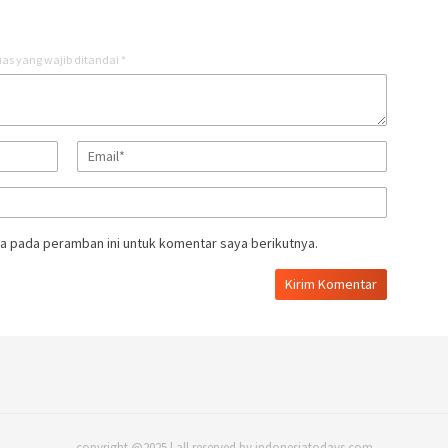
as yang wajib ditandai
*
a pada peramban ini untuk komentar saya berikutnya.
copyright @2025 | all reserved by indonesiatodays.com