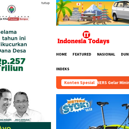
Loncat
tutup
ke
konten
HOME
FEATURED
NASIONAL
DUN
INDEKS
HIPMI MINERS Gelar Mining Nation Revolution 2
Konten Spesial