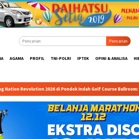
Pencarian
IA
AGAMA
PROFIL
TNI-POLRI
IPTEK
OPINI & ANALISA
HI
026 di Pondok Indah Golf Course Ballroom: Forum Mempertemukan 