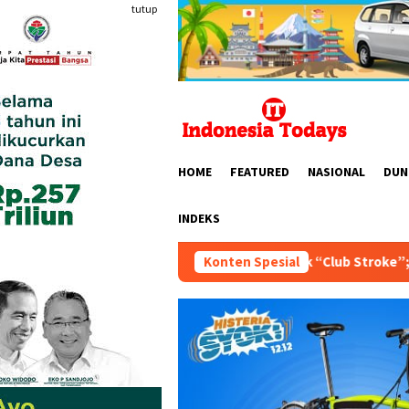
Loncat
tutup
ke
konten
HOME
FEATURED
NASIONAL
DUN
INDEKS
rta 1924 Bentuk “Club Stroke”; Usung Tema “Merdeka Stroke u
Konten Spesial