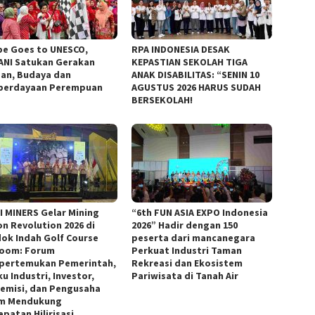
e Goes to UNESCO,
RPA INDONESIA DESAK
NI Satukan Gerakan
KEPASTIAN SEKOLAH TIGA
an, Budaya dan
ANAK DISABILITAS: “SENIN 10
erdayaan Perempuan
AGUSTUS 2026 HARUS SUDAH
BERSEKOLAH!
I MINERS Gelar Mining
“6th FUN ASIA EXPO Indonesia
on Revolution 2026 di
2026” Hadir dengan 150
ok Indah Golf Course
peserta dari mancanegara
room: Forum
Perkuat Industri Taman
ertemukan Pemerintah,
Rekreasi dan Ekosistem
u Industri, Investor,
Pariwisata di Tanah Air
emisi, dan Pengusaha
m Mendukung
patan Hilirisasi