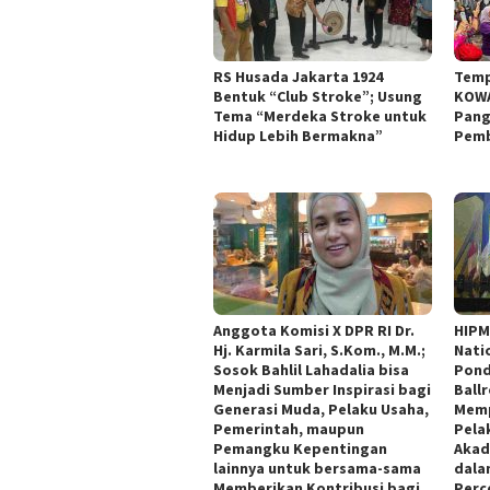
RS Husada Jakarta 1924
Temp
Bentuk “Club Stroke”; Usung
KOWA
Tema “Merdeka Stroke untuk
Pang
Hidup Lebih Bermakna”
Pemb
Anggota Komisi X DPR RI Dr.
HIPM
Hj. Karmila Sari, S.Kom., M.M.;
Nati
Sosok Bahlil Lahadalia bisa
Pond
Menjadi Sumber Inspirasi bagi
Ball
Generasi Muda, Pelaku Usaha,
Memp
Pemerintah, maupun
Pelak
Pemangku Kepentingan
Akad
lainnya untuk bersama-sama
dala
Memberikan Kontribusi bagi
Perce