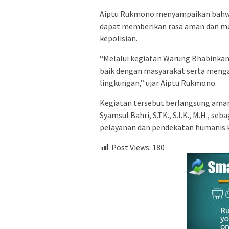
Aiptu Rukmono menyampaikan bahwa 
dapat memberikan rasa aman dan me
kepolisian.
“Melalui kegiatan Warung Bhabinkamt
baik dengan masyarakat serta men
lingkungan,” ujar Aiptu Rukmono.
Kegiatan tersebut berlangsung aman
Syamsul Bahri, S.TK., S.I.K., M.H.,
pelayanan dan pendekatan humanis k
Post Views:
180