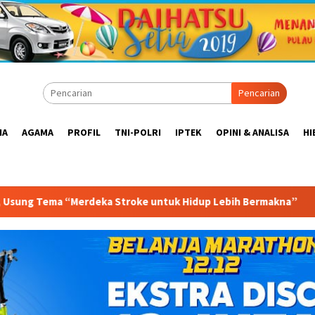
Pencarian
IA
AGAMA
PROFIL
TNI-POLRI
IPTEK
OPINI & ANALISA
HI
ntuk Hidup Lebih Bermakna”
Tempe Goes to UNESCO, KO