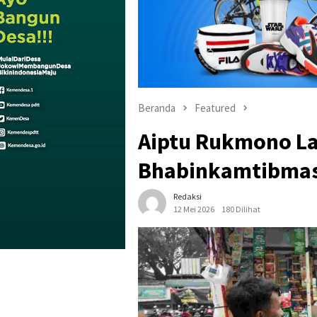
Beranda
Featured
Aiptu Rukmono L
Bhabinkamtibmas
Redaksi
12 Mei 2026
180 Dilihat