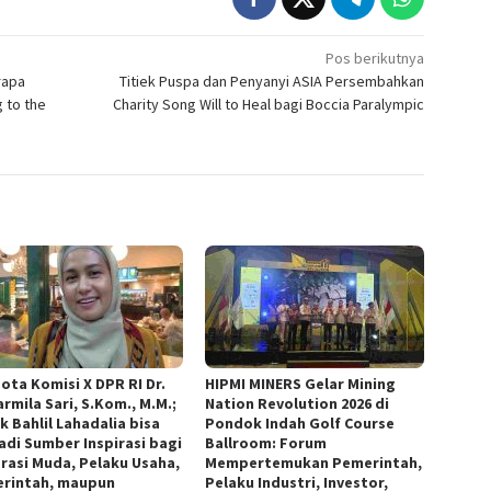
Pos berikutnya
rapa
Titiek Puspa dan Penyanyi ASIA Persembahkan
 to the
Charity Song Will to Heal bagi Boccia Paralympic
ota Komisi X DPR RI Dr.
HIPMI MINERS Gelar Mining
armila Sari, S.Kom., M.M.;
Nation Revolution 2026 di
k Bahlil Lahadalia bisa
Pondok Indah Golf Course
adi Sumber Inspirasi bagi
Ballroom: Forum
rasi Muda, Pelaku Usaha,
Mempertemukan Pemerintah,
rintah, maupun
Pelaku Industri, Investor,