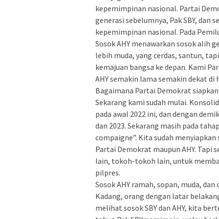
kepemimpinan nasional. Partai Demok
generasi sebelumnya, Pak SBY, dan s
kepemimpinan nasional. Pada Pemilu 
Sosok AHY menawarkan sosok alih ge
lebih muda, yang cerdas, santun, t
kemajuan bangsa ke depan. Kami Par
AHY semakin lama semakin dekat di h
Bagaimana Partai Demokrat siapkan 
Sekarang kami sudah mulai. Konsolida
pada awal 2022 ini, dan dengan demik
dan 2023. Sekarang masih pada tahap
compaigne”. Kita sudah menyiapkan s
Partai Demokrat maupun AHY. Tapi s
lain, tokoh-tokoh lain, untuk memba
pilpres.
Sosok AHY ramah, sopan, muda, dan 
Kadang, orang dengan latar belakang m
melihat sosok SBY dan AHY, kita ber