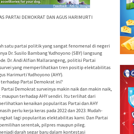
AS PARTAI DEMOKRAT DAN AGUS HARIMURTI
h satu partai politik yang sangat fenomenal di negeri
mnya Dr. Susilo Bambang Yudhoyono (SBY) langsung
de. Dr. Andi Alfian Mallarangeng, politisi Partai
urvei yang memperlihatkan tren positip elektabilitas
us Harimurti Yudhoyono (AHY).
 terhadap Partai Demokrat ini?
a Partai Demokrat surveinya makin naik dan makin naik,
 maupun terhadap AHY sendiri. Itu terlihat dari
perlihatkan kenaikan popularitas Partai dan AHY
asih perlu kerja keras pada 2022 dan 2023. Mudah-
gkat lagi popularitas elektabilitas kami. Dan Partai
emilihan serentak, pilpres maupun pileg.
menjadi darah segar baru dalam kontestasi