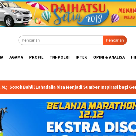
Pencarian
IA
AGAMA
PROFIL
TNI-POLRI
IPTEK
OPINI & ANALISA
HI
Menjadi Sumber Inspirasi bagi Generasi Muda, Pelaku Usaha, Peme