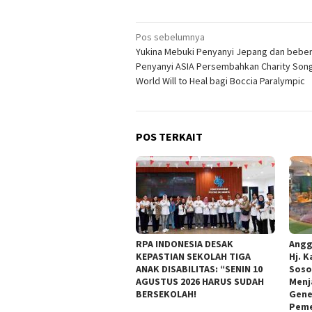
Navigasi
Pos sebelumnya
Yukina Mebuki Penyanyi Jepang dan bebe
pos
Penyanyi ASIA Persembahkan Charity Song
World Will to Heal bagi Boccia Paralympic
POS TERKAIT
RPA INDONESIA DESAK
Angg
KEPASTIAN SEKOLAH TIGA
Hj. K
ANAK DISABILITAS: “SENIN 10
Soso
AGUSTUS 2026 HARUS SUDAH
Menj
BERSEKOLAH!
Gene
Peme