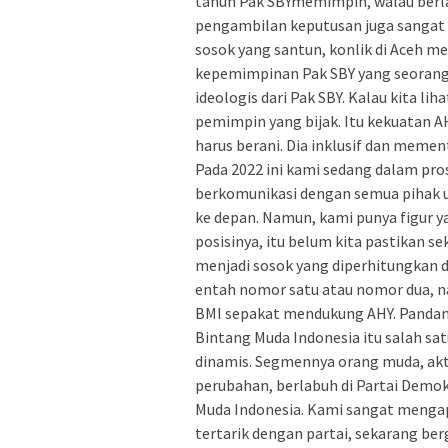
tahun Pak SBYmemimpin, walau berlat
pengambilan keputusan juga sangat
sosok yang santun, konlik di Aceh men
kepemimpinan Pak SBY yang seorang m
ideologis dari Pak SBY. Kalau kita l
pemimpin yang bijak. Itu kekuatan A
harus berani. Dia inklusif dan meme
Pada 2022 ini kami sedang dalam pro
berkomunikasi dengan semua pihak u
ke depan. Namun, kami punya figur y
posisinya, itu belum kita pastikan s
menjadi sosok yang diperhitungkan 
entah nomor satu atau nomor dua, nan
BMI sepakat mendukung AHY. Panda
Bintang Muda Indonesia itu salah sa
dinamis. Segmennya orang muda, ak
perubahan, berlabuh di Partai Demo
Muda Indonesia. Kami sangat mengapr
tertarik dengan partai, sekarang ber