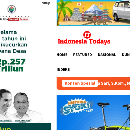
Loncat
tutup
ke
konten
HOME
FEATURED
NASIONAL
DUN
INDEKS
. Hj. Karmila Sari, S.Kom., M.M.; Sosok Bahlil Lahadalia bisa 
Konten Spesial