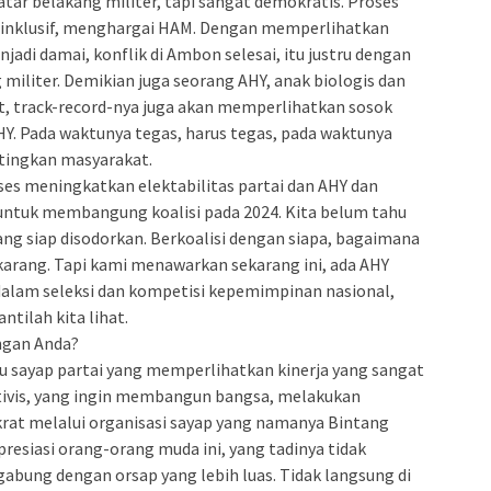
ar belakang militer, tapi sangat demokratis. Proses
 inklusif, menghargai HAM. Dengan memperlihatkan
jadi damai, konflik di Ambon selesai, itu justru dengan
iliter. Demikian juga seorang AHY, anak biologis dan
ihat, track-record-nya juga akan memperlihatkan sosok
HY. Pada waktunya tegas, harus tegas, pada waktunya
ntingkan masyarakat.
ses meningkatkan elektabilitas partai dan AHY dan
ntuk membangung koalisi pada 2024. Kita belum tahu
ang siap disodorkan. Berkoalisi dengan siapa, bagaimana
ekarang. Tapi kami menawarkan sekarang ini, ada AHY
dalam seleksi dan kompetisi kepemimpinan nasional,
tilah kita lihat.
ngan Anda?
tu sayap partai yang memperlihatkan kinerja yang sangat
tivis, yang ingin membangun bangsa, melakukan
krat melalui organisasi sayap yang namanya Bintang
esiasi orang-orang muda ini, yang tadinya tidak
gabung dengan orsap yang lebih luas. Tidak langsung di