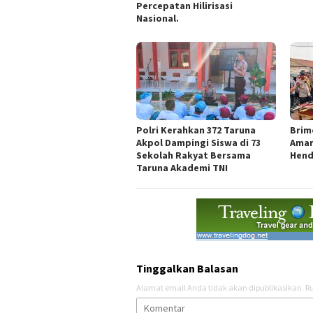
Percepatan Hilirisasi
Nasional.
Polri Kerahkan 372 Taruna
Brim
Akpol Dampingi Siswa di 73
Aman
Sekolah Rakyat Bersama
Hend
Taruna Akademi TNI
Tinggalkan Balasan
Alamat email Anda tidak akan dipublikasikan.
Ru