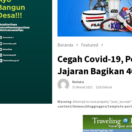
Beranda
Featured
Cegah Covid-19, P
Jajaran Bagikan 4
Redaksi
31 Maret 2021
226 Dilihat
Warning
: Attempt to read property "post_excerpt"
content/themes/bloggingpro/template-part