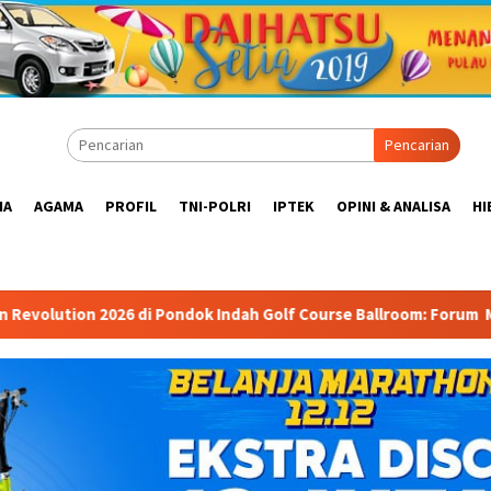
Pencarian
IA
AGAMA
PROFIL
TNI-POLRI
IPTEK
OPINI & ANALISA
HI
ndok Indah Golf Course Ballroom: Forum Mempertemukan Pemerinta