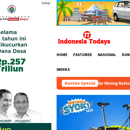
Loncat
tutup
ke
konten
HOME
FEATURED
NASIONAL
DUN
INDEKS
HIPMI MINERS Gelar Mining Nation Revolution 2026 di Po
Konten Spesial