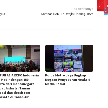
Pos berikutnya
gala
Komnas HAM: TNI Wajib Lindungi HAM
 FUN ASIA EXPO Indonesia
Polda Metro Jaya Ungkap
” Hadir dengan 150
Dugaan Penyebaran Hoaks di
rta dari mancanegara
Media Sosial
uat Industri Taman
easi dan Ekosistem
wisata di Tanah Air