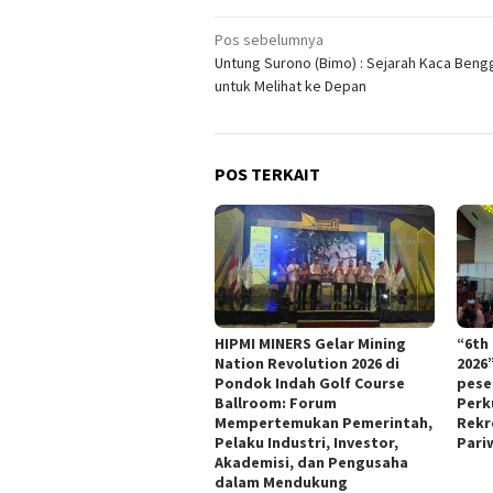
Navigasi
Pos sebelumnya
Untung Surono (Bimo) : Sejarah Kaca Beng
pos
untuk Melihat ke Depan
POS TERKAIT
HIPMI MINERS Gelar Mining
“6th
Nation Revolution 2026 di
2026
Pondok Indah Golf Course
pese
Ballroom: Forum
Perk
Mempertemukan Pemerintah,
Rekr
Pelaku Industri, Investor,
Pari
Akademisi, dan Pengusaha
dalam Mendukung