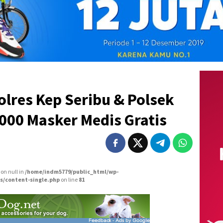
olres Kep Seribu & Polsek
000 Masker Medis Gratis
 on null in
/home/indm5779/public_html/wp-
s/content-single.php
on line
81