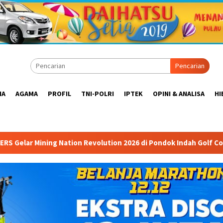
Pencarian
IA
AGAMA
PROFIL
TNI-POLRI
IPTEK
OPINI & ANALISA
HI
olution 2026 di Pondok Indah Golf Course Ballroom: Forum Mempe