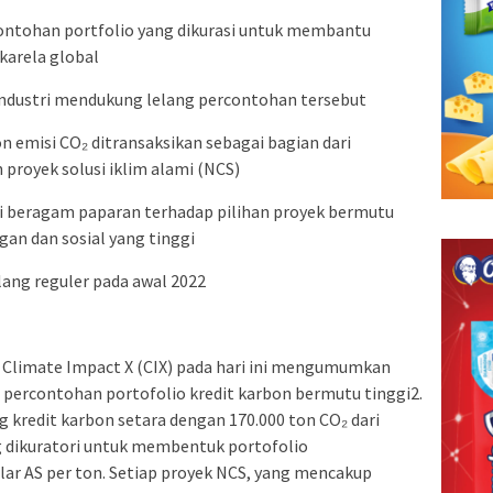
ontohan portfolio yang dikurasi untuk membantu
karela global
 industri mendukung lelang percontohan tersebut
on emisi CO₂ ditransaksikan sebagai bagian dari
n proyek solusi iklim alami (NCS)
 beragam paparan terhadap pilihan proyek bermutu
an dan sosial yang tinggi
ang reguler pada awal 2022
r Climate Impact X (CIX) pada hari ini mengumumkan
percontohan portofolio kredit karbon bermutu tinggi2.
g kredit karbon setara dengan 170.000 ton CO₂ dari
g dikuratori untuk membentuk portofolio
dolar AS per ton. Setiap proyek NCS, yang mencakup