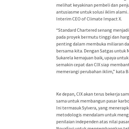
melihat keyakinan pembeli dan penju
antusiasme untuk solusi iklim alami. 
Interim CEO of Climate Impact X.
“Standard Chartered senang menjadi 
pada proyek bermutu tinggi dan har
penting dalam membuka miliaran dan
bersama kita. Dengan Satgas untuk M
Sukarela kemajuan baik, upaya untu
semakin cepat dan CIX siap membant
memerangi perubahan iklim,” kata Bil
Ke depan, CIX akan terus bekerja sa
sama untuk membangun pasar karbon 
Ini termasuk Sylvera, yang menerapk
metodologis mendalam untuk mengev
penilaian independen atas nilai pasa
NovaFori untuk mengembangkan tekn