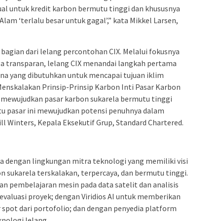
al untuk kredit karbon bermutu tinggi dan khususnya
Alam ‘terlalu besar untuk gagal’,” kata Mikkel Larsen,
bagian dari lelang percontohan CIX. Melalui fokusnya
ga transparan, lelang CIX menandai langkah pertama
a yang dibutuhkan untuk mencapai tujuan iklim
enskalakan Prinsip-Prinsip Karbon Inti Pasar Karbon
k mewujudkan pasar karbon sukarela bermutu tinggi
u pasar ini mewujudkan potensi penuhnya dalam
l Winters, Kepala Eksekutif Grup, Standard Chartered.
ma dengan lingkungan mitra teknologi yang memiliki visi
sukarela terskalakan, terpercaya, dan bermutu tinggi.
an pembelajaran mesin pada data satelit dan analisis
aluasi proyek; dengan Viridios AI untuk memberikan
r spot dari portofolio; dan dengan penyedia platform
ologi lelang.