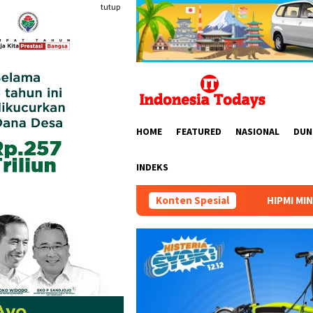
Loncat
tutup
ke
konten
HOME
FEATURED
NASIONAL
DUN
INDEKS
HIPMI MINERS Gelar Mining Nation Rev
Konten Spesial