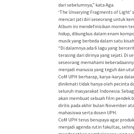
dari sebelumnya,” kata Aga.
‘The Unvarying Fragments of Light’ 
mencari jati diri seseorang untuk kem
Album ini mendefinisikan momen te
hidup, dibungkus dalam enam kompos
musik yang berbeda dalam satu kisah
“Di dalamnya ada 6 lagu yang bercer
terasing dari dirinya yang sejati. Di
seseorang memahami keberadaannya 
menjadi manusia yang teguh dan utuh
CoM UPH berharap, karya-karya dala
dinikmati tidak hanya oleh pecinta d
seluruh masyarakat Indonesia. Sebag
akan membuat sebuah film pendek be
dirilis pada akhir bulan November a
mahasiswa serta dosen UPH.
CoM UPH terus berupaya agar produks
menjadi agenda rutin fakultas, sehi