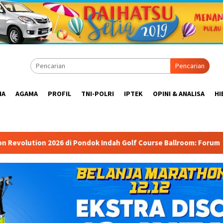
Pencarian
IA
AGAMA
PROFIL
TNI-POLRI
IPTEK
OPINI & ANALISA
HI
dok Indah Golf Course Ballroom: Forum Mempertemukan Pemerinta