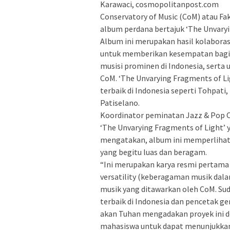
Karawaci, cosmopolitanpost.com
Conservatory of Music (CoM) atau Fak
album perdana bertajuk ‘The Unvaryi
Album ini merupakan hasil kolabor
untuk memberikan kesempatan bagi 
musisi prominen di Indonesia, serta
CoM. ‘The Unvarying Fragments of Li
terbaik di Indonesia seperti Tohpati,
Patiselano.
Koordinator peminatan Jazz & Pop C
‘The Unvarying Fragments of Light’ y
mengatakan, album ini memperliha
yang begitu luas dan beragam.
“Ini merupakan karya resmi pertam
versatility (keberagaman musik dal
musik yang ditawarkan oleh CoM. Sud
terbaik di Indonesia dan pencetak ge
akan Tuhan mengadakan proyek ini d
mahasiswa untuk dapat menunjukkan t