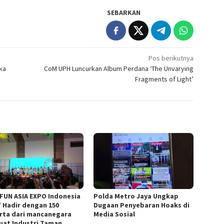
SEBARKAN
Pos berikutnya
ka
CoM UPH Luncurkan Album Perdana ‘The Unvarying
Fragments of Light’
 FUN ASIA EXPO Indonesia
Polda Metro Jaya Ungkap
” Hadir dengan 150
Dugaan Penyebaran Hoaks di
rta dari mancanegara
Media Sosial
uat Industri Taman