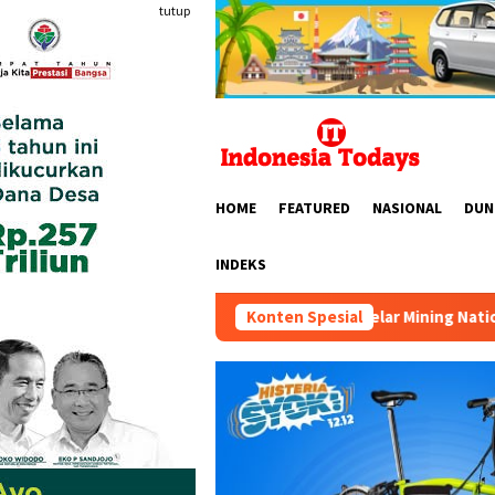
Loncat
tutup
ke
konten
HOME
FEATURED
NASIONAL
DUN
INDEKS
HIPMI MINERS Gelar Mining Nation Revolution 2026 di Pon
Konten Spesial