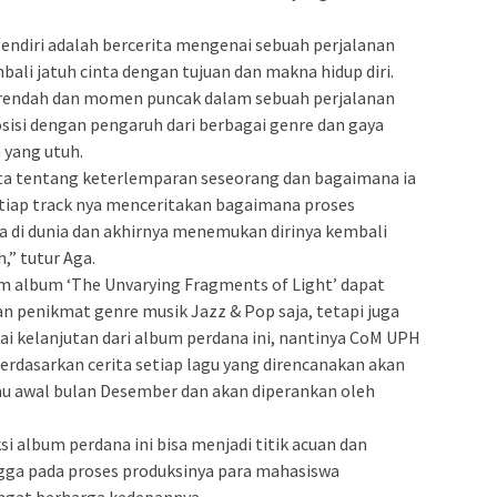
sendiri adalah bercerita mengenai sebuah perjalanan
bali jatuh cinta dengan tujuan dan makna hidup diri.
rendah dan momen puncak dalam sebuah perjalanan
isi dengan pengaruh dari berbagai genre dan gaya
 yang utuh.
ita tentang keterlemparan seseorang dan bagaimana ia
 setiap track nya menceritakan bagaimana proses
di dunia dan akhirnya menemukan dirinya kembali
,” tutur Aga.
m album ‘The Unvarying Fragments of Light’ dapat
an penikmat genre musik Jazz & Pop saja, tetapi juga
ai kelanjutan dari album perdana ini, nantinya CoM UPH
rdasarkan cerita setiap lagu yang direncanakan akan
tau awal bulan Desember dan akan diperankan oleh
i album perdana ini bisa menjadi titik acuan dan
ngga pada proses produksinya para mahasiswa