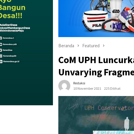
Beranda
Featured
CoM UPH Luncurk
Unvarying Fragmen
Redaksi
10 November 2021
225 Dilihat