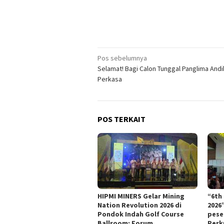
Navigasi
Pos sebelumnya
Selamat! Bagi Calon Tunggal Panglima Andi
pos
Perkasa
POS TERKAIT
HIPMI MINERS Gelar Mining
“6th
Nation Revolution 2026 di
2026
Pondok Indah Golf Course
pese
Ballroom: Forum
Perk