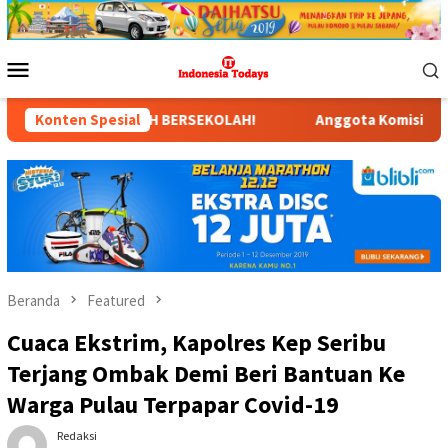
Loncat
ke
konten
Menu
Mobile
AH BERSEKOLAH!
Konten Spesial
Anggota Komisi X DPR RI Dr. Hj. Karmila
Beranda
Featured
Cuaca Ekstrim, Kapolres Kep Seribu
Terjang Ombak Demi Beri Bantuan Ke
Warga Pulau Terpapar Covid-19
Redaksi