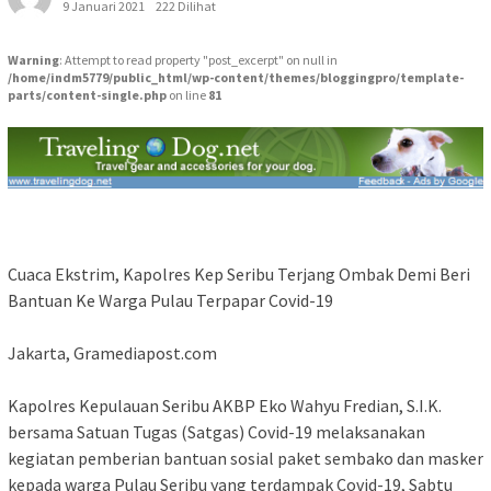
9 Januari 2021
222 Dilihat
Warning
: Attempt to read property "post_excerpt" on null in
/home/indm5779/public_html/wp-content/themes/bloggingpro/template-
parts/content-single.php
on line
81
Cuaca Ekstrim, Kapolres Kep Seribu Terjang Ombak Demi Beri
Bantuan Ke Warga Pulau Terpapar Covid-19
Jakarta, Gramediapost.com
Kapolres Kepulauan Seribu AKBP Eko Wahyu Fredian, S.I.K.
bersama Satuan Tugas (Satgas) Covid-19 melaksanakan
kegiatan pemberian bantuan sosial paket sembako dan masker
kepada warga Pulau Seribu yang terdampak Covid-19, Sabtu