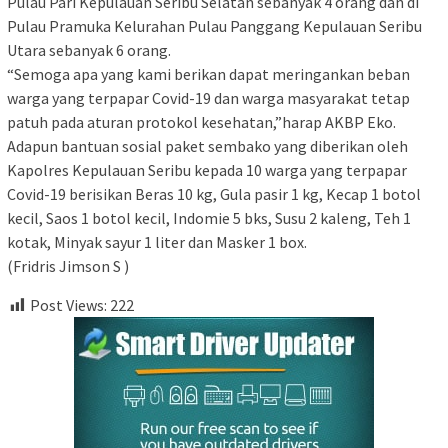
Pulau Pari Kepulauan Seribu Selatan sebanyak 4 orang dan di
Pulau Pramuka Kelurahan Pulau Panggang Kepulauan Seribu
Utara sebanyak 6 orang.
“Semoga apa yang kami berikan dapat meringankan beban
warga yang terpapar Covid-19 dan warga masyarakat tetap
patuh pada aturan protokol kesehatan,”harap AKBP Eko.
Adapun bantuan sosial paket sembako yang diberikan oleh
Kapolres Kepulauan Seribu kepada 10 warga yang terpapar
Covid-19 berisikan Beras 10 kg, Gula pasir 1 kg, Kecap 1 botol
kecil, Saos 1 botol kecil, Indomie 5 bks, Susu 2 kaleng, Teh 1
kotak, Minyak sayur 1 liter dan Masker 1 box.
(Fridris Jimson S )
Post Views:
222