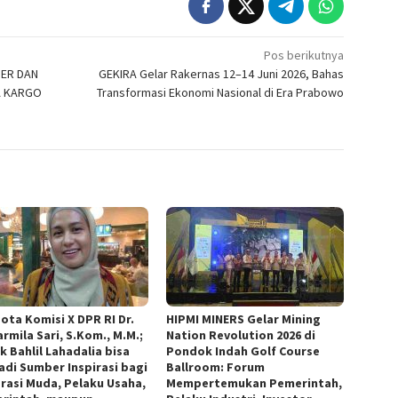
Pos berikutnya
PER DAN
GEKIRA Gelar Rakernas 12–14 Juni 2026, Bahas
A KARGO
Transformasi Ekonomi Nasional di Era Prabowo
ota Komisi X DPR RI Dr.
HIPMI MINERS Gelar Mining
armila Sari, S.Kom., M.M.;
Nation Revolution 2026 di
k Bahlil Lahadalia bisa
Pondok Indah Golf Course
adi Sumber Inspirasi bagi
Ballroom: Forum
rasi Muda, Pelaku Usaha,
Mempertemukan Pemerintah,