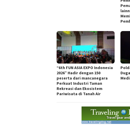
Peme
Pema
lain
Memb
Pemb
“6th FUN ASIA EXPO Indonesia
Pold
2026” Hadir dengan 150
Duga
peserta dari mancanegara
Medi
Perkuat Industri Taman
Rekreasi dan Ekosistem
Pariwisata di Tanah Air