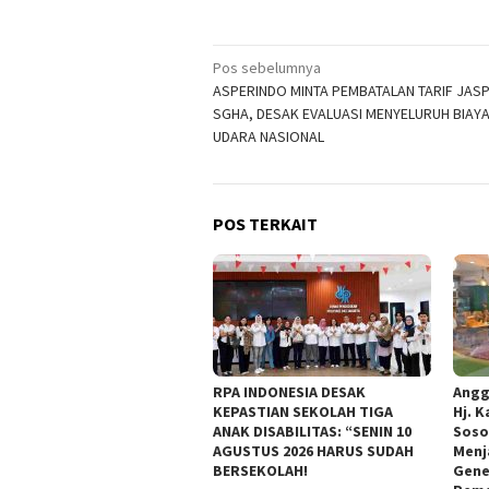
Navigasi
Pos sebelumnya
ASPERINDO MINTA PEMBATALAN TARIF JAS
pos
SGHA, DESAK EVALUASI MENYELURUH BIAY
UDARA NASIONAL
POS TERKAIT
RPA INDONESIA DESAK
Angg
KEPASTIAN SEKOLAH TIGA
Hj. K
ANAK DISABILITAS: “SENIN 10
Soso
AGUSTUS 2026 HARUS SUDAH
Menj
BERSEKOLAH!
Gene