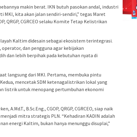
 bebannya makin berat. IKN butuh pasokan andal, industri
i MKI, kita akan jalan sendiri-sendiri,” tegas Maret
CGOP, QRGP, CGRCEO selaku Komite Tetap Kelistrikan
layah Kaltim didesain sebagai ekosistem terintegrasi.
, operator, dan pengguna agar kebijakan
dih dan lebih berpihak pada kebutuhan nyata di
aat langsung dari MKI. Pertama, membuka pintu
s. Kedua, mencetak SDM ketenagalistrikan lokal yang
an listrik untuk menopang pertumbuhan ekonomi
ken, A.Md.T., B.Sc.Eng., CGOP, QRGP, CGRCEO, siap naik
” menjadi mitra strategis PLN. “Kehadiran KADIN adalah
an energi Kaltim, bukan hanya menunggu disuplai,”