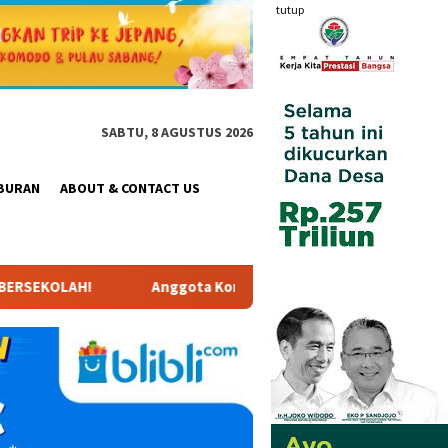
tutup
SABTU, 8 AGUSTUS 2026
BURAN
ABOUT & CONTACT US
 X DPR RI Dr. Hj. Karmila Sari, S.Kom., M.M.; Sosok Bahlil Lah