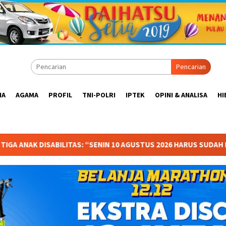
Pencarian
IA
AGAMA
PROFIL
TNI-POLRI
IPTEK
OPINI & ANALISA
HI
 AGUSTUS 2026 HARUS SUDAH BERSEKOLAH!
Anggota Komisi