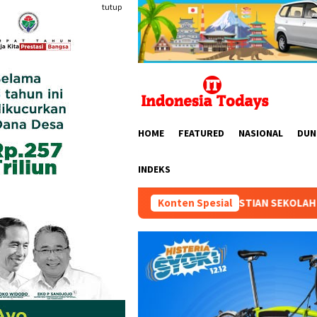
Loncat
tutup
ke
konten
HOME
FEATURED
NASIONAL
DUN
INDEKS
 DESAK KEPASTIAN SEKOLAH TIGA ANAK DISABILITAS: “SENIN 10
Konten Spesial