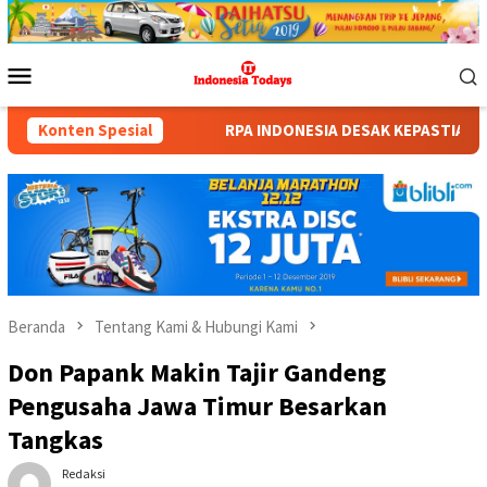
Loncat
ke
konten
Menu
Mobile
Konten Spesial
RPA INDONESIA DESAK KEPASTIAN SEKOLAH TIGA ANAK DISA
Beranda
Tentang Kami & Hubungi Kami
Don Papank Makin Tajir Gandeng
Pengusaha Jawa Timur Besarkan
Tangkas
Redaksi