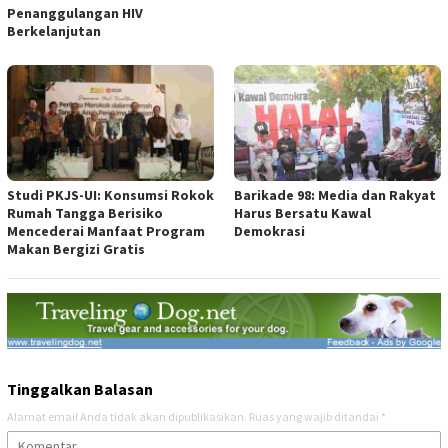
Penanggulangan HIV
Berkelanjutan
Studi PKJS-UI: Konsumsi Rokok
Barikade 98: Media dan Rakyat
Rumah Tangga Berisiko
Harus Bersatu Kawal
Mencederai Manfaat Program
Demokrasi
Makan Bergizi Gratis
Tinggalkan Balasan
Alamat email Anda tidak akan dipublikasikan.
Ruas yang wajib ditandai
*