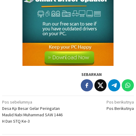
SEBARKAN
Navigasi
Pos sebelumnya
Pos berikutnya
Desa Kp Besar Gelar Peringatan
Pos Berikutnya
pos
Maulid Nabi Muhammad SAW 1446
H Dan STQ Ke-3