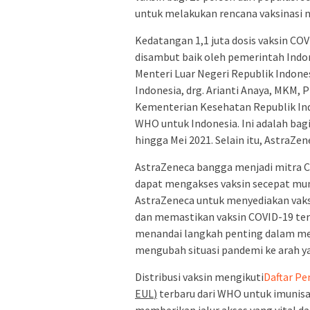
untuk melakukan rencana vaksinasi n
Kedatangan 1,1 juta dosis vaksin C
disambut baik oleh pemerintah Indone
Menteri Luar Negeri Republik Indone
Indonesia, drg. Arianti Anaya, MKM, 
Kementerian Kesehatan Republik Indo
WHO untuk Indonesia. Ini adalah bagi
hingga Mei 2021. Selain itu, AstraZen
AstraZeneca bangga menjadi mitra 
dapat mengakses vaksin secepat m
AstraZeneca untuk menyediakan vaks
dan memastikan vaksin COVID-19 ters
menandai langkah penting dalam me
mengubah situasi pandemi ke arah ya
Distribusi vaksin mengikuti
Daftar P
EUL
)
terbaru dari WHO untuk imunisasi
memberikan jalur akses yang vital da