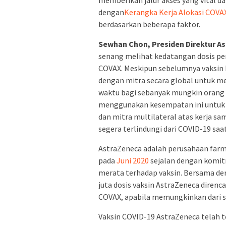
dengan
Kerangka Kerja Alokasi COVA
berdasarkan beberapa faktor.
Sewhan Chon, Presiden Direktur A
senang melihat kedatangan dosis pe
COVAX. Meskipun sebelumnya vaksin 
dengan mitra secara global untuk me
waktu bagi sebanyak mungkin orang s
menggunakan kesempatan ini untuk 
dan mitra multilateral atas kerja sa
segera terlindungi dari COVID-19 sa
AstraZeneca adalah perusahaan far
pada
Juni 2020
sejalan dengan komit
merata terhadap vaksin. Bersama deng
juta dosis vaksin AstraZeneca diren
COVAX, apabila memungkinkan dari si
Vaksin COVID-19 AstraZeneca telah te