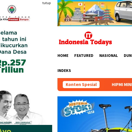
Loncat
tutup
ke
konten
HOME
FEATURED
NASIONAL
DUN
INDEKS
HIPMI MINERS Gelar Mining Nation Re
Konten Spesial