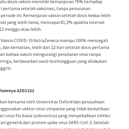
atu dosis vaksin memiliki kemanjuran 76% terhadap
i pertama setelah vaksinasi, tanpa penurunan
periode ini. Kemanjuran vaksin setelah dosis kedua lebih
rval yang lebih lama, mencapai 81,3% apabila interval
2 minggu atau lebih.
asi Vaksin COVID-19 AstraZeneca mampu 100% mencegah
, dan kematian, lebih dari 22 hari setelah dosis pertama
kan bahwa vaksin mengurangi penularan virus tanpa
pertiga, berdasarkan
swab test
mingguan yang dilakukan
ggris.
elumnya AZD1222
kan bersama oleh Universitas Oxford dan perusahaan
enggunakan vektor virus simpanse yang tidak bereplikasi
i virus flu biasa (
adenovirus
) yang menyebabkan infeksi
 genetik dari protein spike virus SARS-CoV-2. Setelah