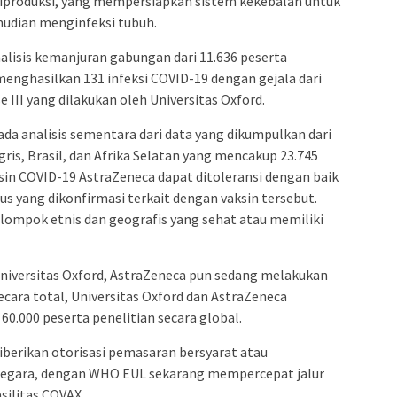
 diproduksi, yang mempersiapkan sistem kekebalan untuk
mudian menginfeksi tubuh.
nalisis kemanjuran gabungan dari 11.636 peserta
 menghasilkan 131 infeksi COVID-19 dengan gejala dari
ase III yang dilakukan oleh Universitas Oxford.
a analisis sementara dari data yang dikumpulkan dari
ggris, Brasil, dan Afrika Selatan yang mencakup 23.745
ksin COVID-19 AstraZeneca dapat ditoleransi dengan baik
us yang dikonfirmasi terkait dengan vaksin tersebut.
elompok etnis dan geografis yang sehat atau memiliki
Universitas Oxford, AstraZeneca pun sedang melakukan
 Secara total, Universitas Oxford dan AstraZeneca
0.000 peserta penelitian secara global.
iberikan otorisasi pemasaran bersyarat atau
0 negara, dengan WHO EUL sekarang mempercepat jalur
silitas COVAX.