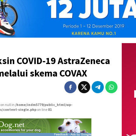
ksin COVID-19 AstraZeneca
 melalui skema COVAX
 on null in
/home/indm5779/public_html/wp-
s/content-single.php
on line
81