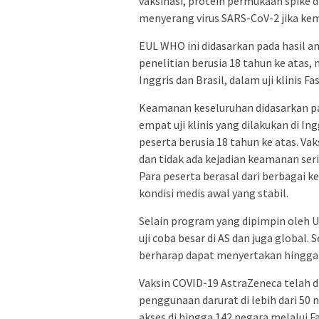
vaksinasi, protein permukaan spike
menyerang virus SARS-CoV-2 jika ke
EUL WHO ini didasarkan pada hasil a
penelitian berusia 18 tahun ke atas,
Inggris dan Brasil, dalam uji klinis F
Keamanan keseluruhan didasarkan pad
empat uji klinis yang dilakukan di In
peserta berusia 18 tahun ke atas. Va
dan tidak ada kejadian keamanan seri
Para peserta berasal dari berbagai k
kondisi medis awal yang stabil.
Selain program yang dipimpin oleh 
uji coba besar di AS dan juga global.
berharap dapat menyertakan hingga 6
Vaksin COVID-19 AstraZeneca telah d
penggunaan darurat di lebih dari 5
akses di hingga 142 negara melalui Fa