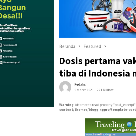
Beranda
Featured
Dosis pertama va
tiba di Indonesia
Redaksi
9 Maret 2021
221 Dilihat
Warning
: Attempt to read property "post_excerpt"
content/themes/bloggingpro/template-part