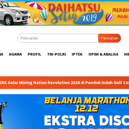
Pencarian
IA
AGAMA
PROFIL
TNI-POLRI
IPTEK
OPINI & ANALISA
HI
volution 2026 di Pondok Indah Golf Course Ballroom: Forum Memp