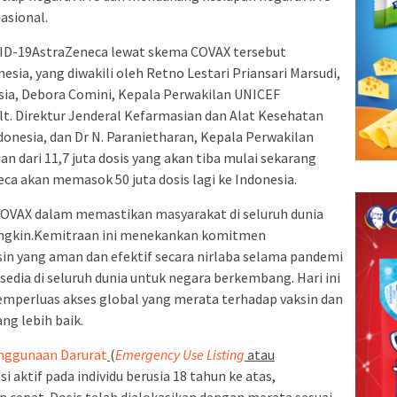
asional.
OVID-19AstraZeneca lewat skema COVAX tersebut
sia, yang diwakili oleh Retno Lestari Priansari Marsudi,
sia, Debora Comini, Kepala Perwakilan UNICEF
Plt. Direktur Jenderal Kefarmasian dan Alat Kesehatan
nesia, dan Dr N. Paranietharan, Kepala Perwakilan
an dari 11,7 juta dosis yang akan tiba mulai sekarang
eca akan memasok 50 juta dosis lagi ke Indonesia.
COVAX dalam memastikan masyarakat di seluruh dunia
ungkin.Kemitraan ini menekankan komitmen
in yang aman dan efektif secara nirlaba selama pandemi
edia di seluruh dunia untuk negara berkembang. Hari ini
mperluas akses global yang merata terhadap vaksin dan
ng lebih baik.
enggunaan Darurat
(
Emergency Use Listing
atau
 aktif pada individu berusia 18 tahun ke atas,
n cepat. Dosis telah dialokasikan dengan merata sesuai