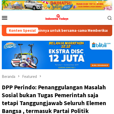
Loncat
ke
konten
Menu
Mobile
n lainnya untuk bersama-sama Memberikan Kontribusi bagi Pemban
Konten Spesial
Beranda
Featured
DPP Perindo: Penanggulangan Masalah
Sosial bukan Tugas Pemerintah saja
tetapi Tanggungjawab Seluruh Elemen
Bangsa , termasuk Partai Politik