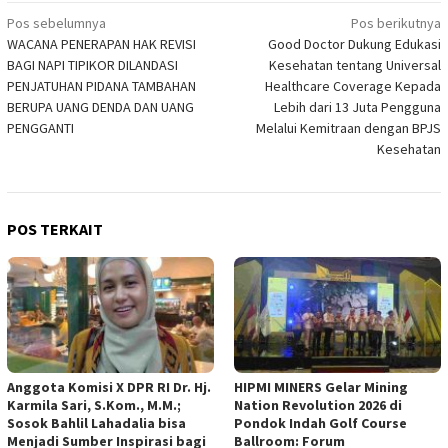
Navigasi
Pos sebelumnya
Pos berikutnya
WACANA PENERAPAN HAK REVISI
Good Doctor Dukung Edukasi
pos
BAGI NAPI TIPIKOR DILANDASI
Kesehatan tentang Universal
PENJATUHAN PIDANA TAMBAHAN
Healthcare Coverage Kepada
BERUPA UANG DENDA DAN UANG
Lebih dari 13 Juta Pengguna
PENGGANTI
Melalui Kemitraan dengan BPJS
Kesehatan
POS TERKAIT
Anggota Komisi X DPR RI Dr. Hj.
HIPMI MINERS Gelar Mining
Karmila Sari, S.Kom., M.M.;
Nation Revolution 2026 di
Sosok Bahlil Lahadalia bisa
Pondok Indah Golf Course
Menjadi Sumber Inspirasi bagi
Ballroom: Forum