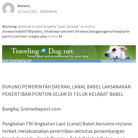
Redaksi
16 Juni 2021
206 Dilihat
Warning
: Attempt to read property "post_excerpt" on null in
/home/indm5779/public_html/wp-content/themes/bloggingpro/template-
parts/content-single.php
on line
81
DUKUNG PEMERINTAH DAERAH, LANAL BABEL LAKSANAKAN
PENERTIBAN PONTON SELAM DI TELUK KELABAT BABEL
Bangka, Gramediapost.com
Pangkalan TNI Angkatan Laut (Lanal) Babel bersama instansi
terkait melaksanakan penertiban aktivitas penambangan