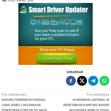
Post Views:
206
SEBARKAN
Navigasi
Pos sebelumnya
Pos berikutnya
DUKUNG PEMERINTAH DAERAH,
KOMANDAN LANTAMAL XII
pos
LANAL BABEL LAKSANAKAN
MERESMIKAN KAMPUNG BAHARI
PENERTIBAN PONTON SELAM DI
NUSANTARA (KBN) DI SEDAU