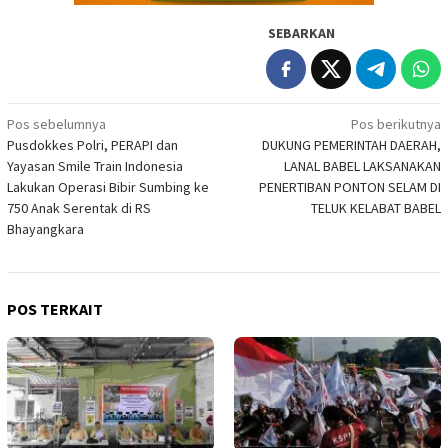
SEBARKAN
Navigasi
Pos sebelumnya
Pos berikutnya
Pusdokkes Polri, PERAPI dan
DUKUNG PEMERINTAH DAERAH,
pos
Yayasan Smile Train Indonesia
LANAL BABEL LAKSANAKAN
Lakukan Operasi Bibir Sumbing ke
PENERTIBAN PONTON SELAM DI
750 Anak Serentak di RS
TELUK KELABAT BABEL
Bhayangkara
POS TERKAIT