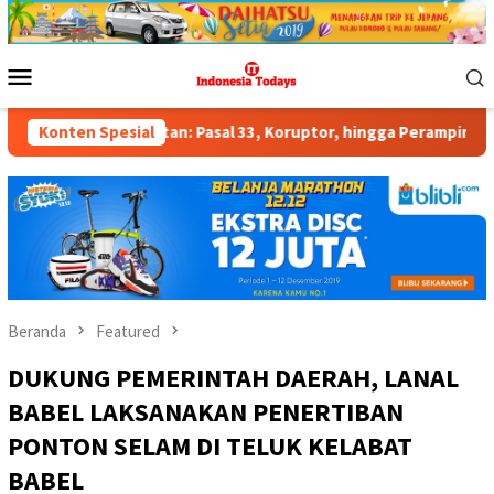
Loncat
ke
konten
Menu
Mobile
n: Pasal 33, Koruptor, hingga Perampingan Kabinet
Konten Spesial
Pulu
Beranda
Featured
DUKUNG PEMERINTAH DAERAH, LANAL
BABEL LAKSANAKAN PENERTIBAN
PONTON SELAM DI TELUK KELABAT
BABEL