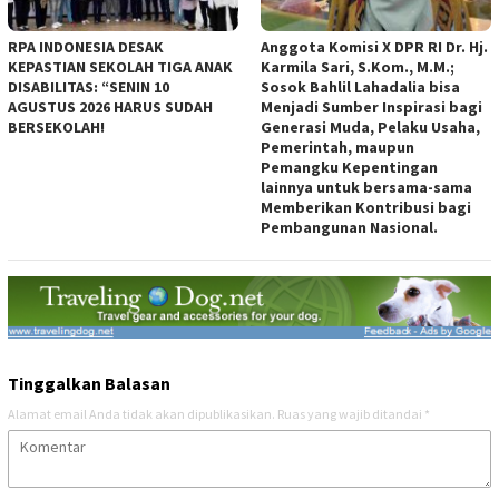
RPA INDONESIA DESAK
Anggota Komisi X DPR RI Dr. Hj.
KEPASTIAN SEKOLAH TIGA ANAK
Karmila Sari, S.Kom., M.M.;
DISABILITAS: “SENIN 10
Sosok Bahlil Lahadalia bisa
AGUSTUS 2026 HARUS SUDAH
Menjadi Sumber Inspirasi bagi
BERSEKOLAH!
Generasi Muda, Pelaku Usaha,
Pemerintah, maupun
Pemangku Kepentingan
lainnya untuk bersama-sama
Memberikan Kontribusi bagi
Pembangunan Nasional.
Tinggalkan Balasan
Alamat email Anda tidak akan dipublikasikan.
Ruas yang wajib ditandai
*