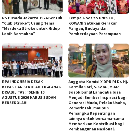
RS Husada Jakarta 1924 Bentuk
Tempe Goes to UNESCO,
“Club Stroke”; Usung Tema
KOWANI Satukan Gerakan
“Merdeka Stroke untuk Hidup
Pangan, Budaya dan
Lebih Bermakna”
Pemberdayaan Perempuan
RPA INDONESIA DESAK
Anggota Komisi X DPR RI Dr. Hj.
KEPASTIAN SEKOLAH TIGA ANAK
Karmila Sari, S.Kom., M.M.;
DISABILITAS: “SENIN 10
Sosok Bahlil Lahadalia bisa
AGUSTUS 2026 HARUS SUDAH
Menjadi Sumber Inspirasi bagi
BERSEKOLAH!
Generasi Muda, Pelaku Usaha,
Pemerintah, maupun
Pemangku Kepentingan
lainnya untuk bersama-sama
Memberikan Kontribusi bagi
Pembangunan Nasional.