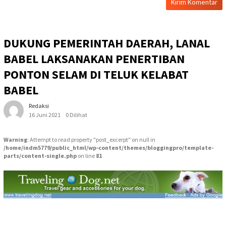
DUKUNG PEMERINTAH DAERAH, LANAL
BABEL LAKSANAKAN PENERTIBAN
PONTON SELAM DI TELUK KELABAT
BABEL
Redaksi
16 Juni 2021
0 Dilihat
Warning
: Attempt to read property "post_excerpt" on null in
/home/indm5779/public_html/wp-content/themes/bloggingpro/template-
parts/content-single.php
on line
81