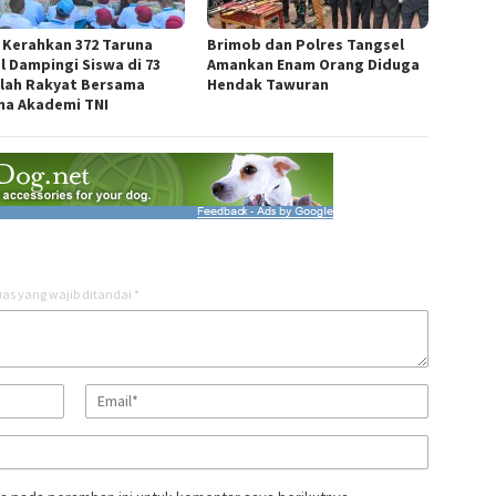
i Kerahkan 372 Taruna
Brimob dan Polres Tangsel
l Dampingi Siswa di 73
Amankan Enam Orang Diduga
lah Rakyat Bersama
Hendak Tawuran
na Akademi TNI
as yang wajib ditandai
*