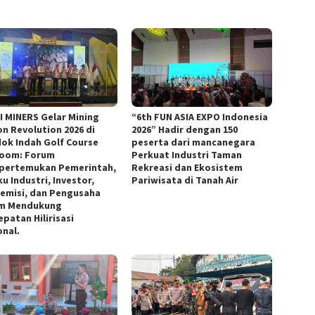
I MINERS Gelar Mining
“6th FUN ASIA EXPO Indonesia
on Revolution 2026 di
2026” Hadir dengan 150
ok Indah Golf Course
peserta dari mancanegara
room: Forum
Perkuat Industri Taman
ertemukan Pemerintah,
Rekreasi dan Ekosistem
u Industri, Investor,
Pariwisata di Tanah Air
emisi, dan Pengusaha
m Mendukung
patan Hilirisasi
onal.