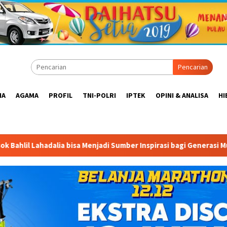
Pencarian
IA
AGAMA
PROFIL
TNI-POLRI
IPTEK
OPINI & ANALISA
HI
di Sumber Inspirasi bagi Generasi Muda, Pelaku Usaha, Pemerinta