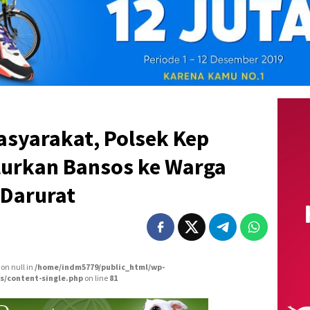
syarakat, Polsek Kep
lurkan Bansos ke Warga
Darurat
 on null in
/home/indm5779/public_html/wp-
s/content-single.php
on line
81