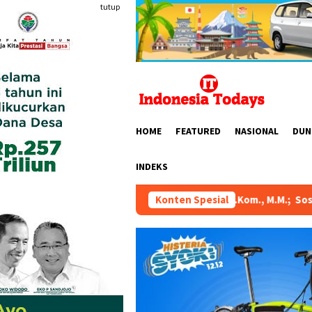
Loncat
tutup
ke
konten
HOME
FEATURED
NASIONAL
DUN
INDEKS
 Karmila Sari, S.Kom., M.M.; Sosok Bahlil Lahadalia bisa Menja
Konten Spesial