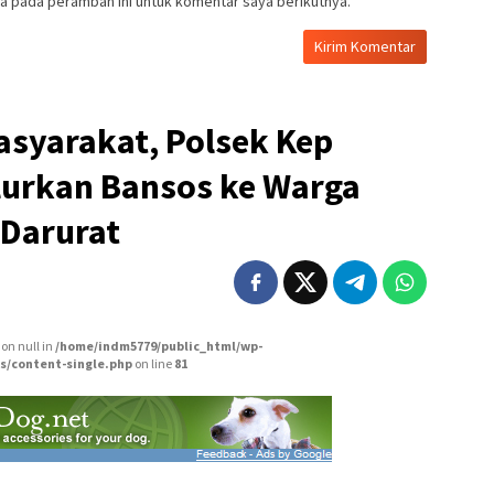
a pada peramban ini untuk komentar saya berikutnya.
syarakat, Polsek Kep
lurkan Bansos ke Warga
Darurat
 on null in
/home/indm5779/public_html/wp-
s/content-single.php
on line
81