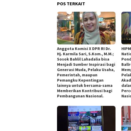
POS TERKAIT
Anggota Komisi X DPR RI Dr.
HIPM
Hj. Karmila Sari, S.Kom., M.M.;
Nati
Sosok Bahlil Lahadalia bisa
Pond
Menjadi Sumber Inspirasi bagi
Ball
Generasi Muda, Pelaku Usaha,
Memp
Pemerintah, maupun
Pelak
Pemangku Kepentingan
Akad
lainnya untuk bersama-sama
dala
Memberikan Kontribusi bagi
Perce
Pembangunan Nasional.
Nasi