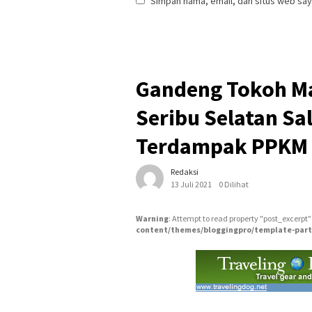
Simpan nama, email, dan situs web say
Gandeng Tokoh Ma
Seribu Selatan Sa
Terdampak PPKM 
Redaksi
13 Juli 2021
0 Dilihat
Warning
: Attempt to read property "post_excerpt"
content/themes/bloggingpro/template-part