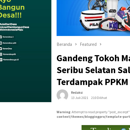
Beranda
Featured
Gandeng Tokoh Ma
Seribu Selatan Sa
Terdampak PPKM 
Redaksi
13 Juli 2021
210 Dilihat
Warning
: Attempt to read property "post_excerpt"
content/themes/bloggingpro/template-part