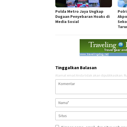
Polda Metro Jaya Ungkap
Polr
Dugaan Penyebaran Hoaks di
Akpo
Media Sosial
Seko
Taru
Tinggalkan Balasan
Alamat email Anda tidak akan dipublikasikan.
Ru