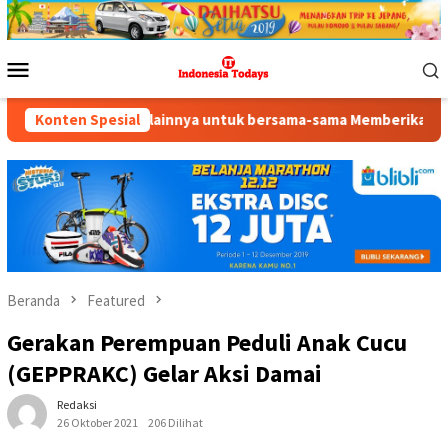
Loncat
ke
konten
Menu
Mobile
n lainnya untuk bersama-sama Memberikan Kontribusi bagi Pemban
Konten Spesial
Beranda
Featured
Gerakan Perempuan Peduli Anak Cucu
(GEPPRAKC) Gelar Aksi Damai
Redaksi
26 Oktober 2021
206 Dilihat