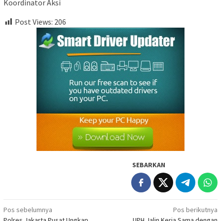
Koordinator Aksi
Post Views:
206
SEBARKAN
Navigasi
Pos sebelumnya
Pos berikutnya
Polres Jakarta Pusat Ungkap
UPH Jalin Kerja Sama dengan