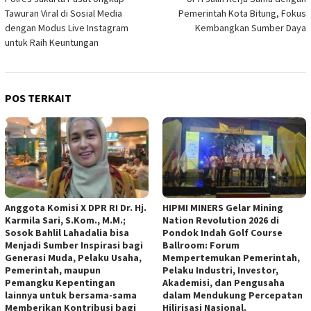
pos
Tawuran Viral di Sosial Media
Pemerintah Kota Bitung, Fokus
dengan Modus Live Instagram
Kembangkan Sumber Daya
untuk Raih Keuntungan
POS TERKAIT
Anggota Komisi X DPR RI Dr. Hj.
HIPMI MINERS Gelar Mining
Karmila Sari, S.Kom., M.M.;
Nation Revolution 2026 di
Sosok Bahlil Lahadalia bisa
Pondok Indah Golf Course
Menjadi Sumber Inspirasi bagi
Ballroom: Forum
Generasi Muda, Pelaku Usaha,
Mempertemukan Pemerintah,
Pemerintah, maupun
Pelaku Industri, Investor,
Pemangku Kepentingan
Akademisi, dan Pengusaha
lainnya untuk bersama-sama
dalam Mendukung Percepatan
Memberikan Kontribusi bagi
Hilirisasi Nasional.