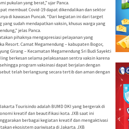
i pukulan yang berat,” ujar Panca.
cepat membuat Covid-19 dapat dikendalikan dan sektor
nya di kawasan Puncak. “Dari kegiatan ini dari target
ang yang sudah mendapatkan vaksin, khusus warga yang
ndung,” jelas Panca.
takan pihaknya mengapresiasi pelayanan yang
aka Resort. Camat Megamendung – kabupaten Bogor,
yung Girang – Kecamatan Megamendung Sri Budi Sayekti
ing berkesan selama pelaksanaan sentra vaksin karena
k sehingga program vaksinasi dapat berjalan dengan
sebut telah berlangsung secara tertib dan aman dengan
 Jakarta Tourisindo adalah BUMD DKI yang bergerak di
nomi kreatif dan beautifikasi kota. JXB saat ini
nggarakan berbagai kegiatan kreatif dan mengaktivasi
takan ekosistem pariwisata di Jakarta. JXB