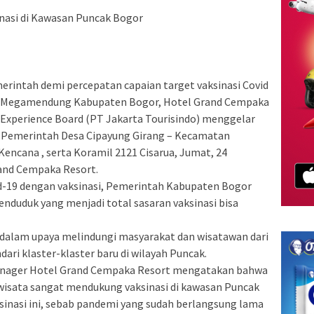
nasi di Kawasan Puncak Bogor
intah demi percepatan capaian target vaksinasi Covid
an Megamendung Kabupaten Bogor, Hotel Grand Cempaka
a Experience Board (PT Jakarta Tourisindo) menggelar
n Pemerintah Desa Cipayung Girang – Kecamatan
ncana , serta Koramil 2121 Cisarua, Jumat, 24
and Cempaka Resort.
-19 dengan vaksinasi, Pemerintah Kabupaten Bogor
enduduk yang menjadi total sasaran vaksinasi bisa
an dalam upaya melindungi masyarakat dan wisatawan dari
ri klaster-klaster baru di wilayah Puncak.
anager Hotel Grand Cempaka Resort mengatakan bahwa
iwisata sangat mendukung vaksinasi di kawasan Puncak
inasi ini, sebab pandemi yang sudah berlangsung lama