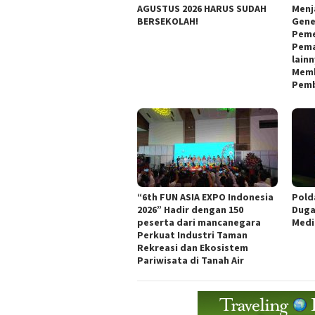
AGUSTUS 2026 HARUS SUDAH
Menj
BERSEKOLAH!
Gene
Peme
Pema
lain
Memb
Pemb
“6th FUN ASIA EXPO Indonesia
Pold
2026” Hadir dengan 150
Duga
peserta dari mancanegara
Medi
Perkuat Industri Taman
Rekreasi dan Ekosistem
Pariwisata di Tanah Air