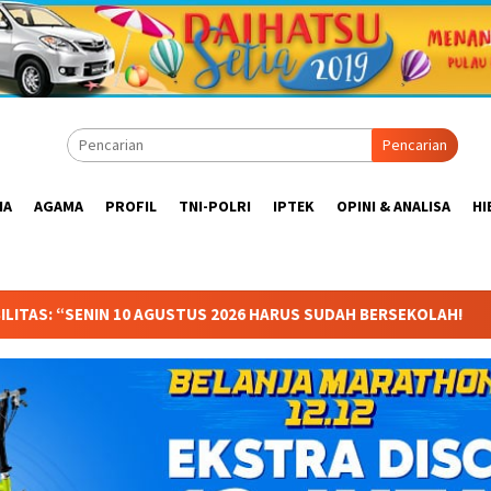
Pencarian
IA
AGAMA
PROFIL
TNI-POLRI
IPTEK
OPINI & ANALISA
HI
6 HARUS SUDAH BERSEKOLAH!
Anggota Komisi X DPR RI Dr