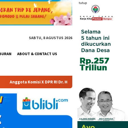
tutup
SABTU, 8 AGUSTUS 2026
BURAN
ABOUT & CONTACT US
. Hj. Karmila Sari, S.Kom., M.M.; Sosok Bahlil Lahadalia bisa M