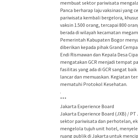
membuat sektor pariwisata mengalam
Panca berharap laju vaksinasi yang 
pariwisata kembali bergelora, khusus
vaksin 1.500 orang, tercapai 800 or
berada di wilayah kecamatan megame
Pemerintah Kabupaten Bogor menya
diberikan kepada pihak Grand Cemp
Endi Rismawan dan Kepala Desa Cipa
mengatakan GCR menjadi tempat pal
fasilitas yang ada di GCR sangat bai
lancar dan memuaskan. Kegiatan ter
mematuhi Protokol Kesehatan.
.
***
Jakarta Experience Board
Jakarta Experience Board (JXB) / PT
sektor pariwisata dan perhotelan, eko
mengelola tujuh unit hotel, menyele
ruang publik di Jakarta untuk mencip