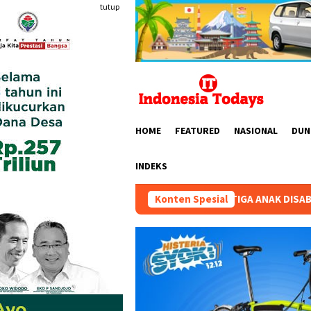
Loncat
tutup
ke
konten
HOME
FEATURED
NASIONAL
DUN
INDEKS
TIAN SEKOLAH TIGA ANAK DISABILITAS: “SENIN 10 AGUSTUS 202
Konten Spesial