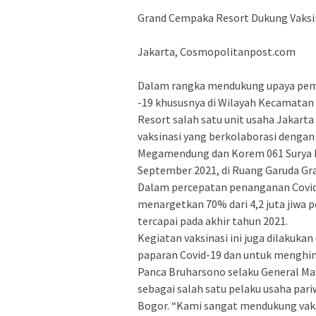
Grand Cempaka Resort Dukung Vaksi
Jakarta, Cosmopolitanpost.com
Dalam rangka mendukung upaya pemer
-19 khususnya di Wilayah Kecamat
Resort salah satu unit usaha Jakart
vaksinasi yang berkolaborasi denga
Megamendung dan Korem 061 Surya Ke
September 2021, di Ruang Garuda Gr
Dalam percepatan penanganan Covid
menargetkan 70% dari 4,2 juta jiwa p
tercapai pada akhir tahun 2021.
Kegiatan vaksinasi ini juga dilakuk
paparan Covid-19 dan untuk menghinda
Panca Bruharsono selaku General M
sebagai salah satu pelaku usaha par
Bogor. “Kami sangat mendukung vaks