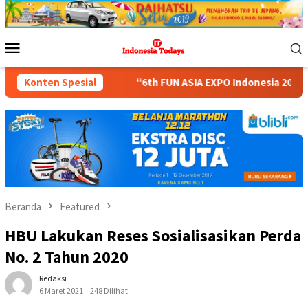
Loncat
ke
konten
Menu
Mobile
l.
Konten Spesial
“6th FUN ASIA EXPO Indonesia 2026” Hadir dengan 150 
Beranda
Featured
HBU Lakukan Reses Sosialisasikan Perda
No. 2 Tahun 2020
Redaksi
6 Maret 2021
248 Dilihat