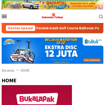
Loncat
ke
konten
Menu
Mobile
lution 2026 di Pondok Indah Golf Course Ballroom: Forum Memper
Konten Spesial
Beranda
HOME
HOME