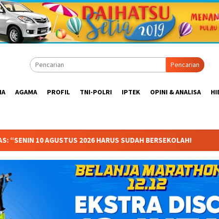
Pencarian
IA
AGAMA
PROFIL
TNI-POLRI
IPTEK
OPINI & ANALISA
HI
 HARUS SUDAH BERSEKOLAH!
Anggota Komisi X DPR RI Dr.