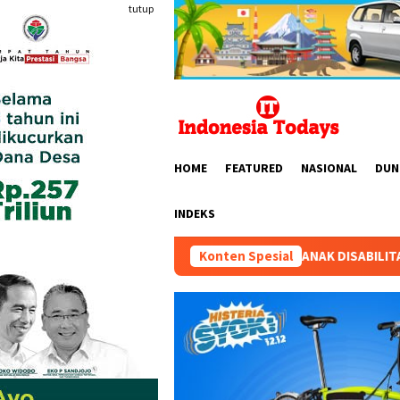
Loncat
tutup
ke
konten
HOME
FEATURED
NASIONAL
DUN
INDEKS
IAN SEKOLAH TIGA ANAK DISABILITAS: “SENIN 10 AGUSTUS 2026
Konten Spesial