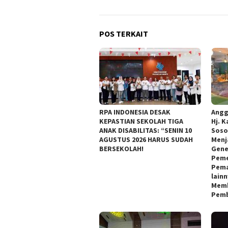
POS TERKAIT
RPA INDONESIA DESAK
Angg
KEPASTIAN SEKOLAH TIGA
Hj. K
ANAK DISABILITAS: “SENIN 10
Soso
AGUSTUS 2026 HARUS SUDAH
Menj
BERSEKOLAH!
Gene
Peme
Pema
lain
Memb
Pemb