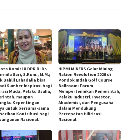
ota Komisi X DPR RI Dr.
HIPMI MINERS Gelar Mining
armila Sari, S.Kom., M.M.;
Nation Revolution 2026 di
k Bahlil Lahadalia bisa
Pondok Indah Golf Course
adi Sumber Inspirasi bagi
Ballroom: Forum
rasi Muda, Pelaku Usaha,
Mempertemukan Pemerintah,
rintah, maupun
Pelaku Industri, Investor,
ngku Kepentingan
Akademisi, dan Pengusaha
nya untuk bersama-sama
dalam Mendukung
erikan Kontribusi bagi
Percepatan Hilirisasi
angunan Nasional.
Nasional.