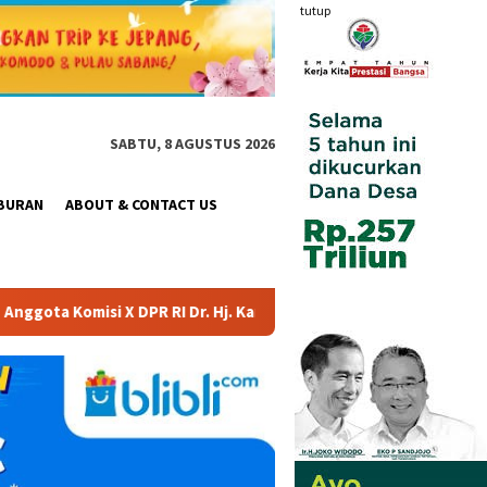
tutup
SABTU, 8 AGUSTUS 2026
BURAN
ABOUT & CONTACT US
 Hj. Karmila Sari, S.Kom., M.M.; Sosok Bahlil Lahadalia bisa Me