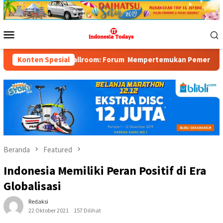
Loncat
ke
konten
Menu
Mobile
allroom: Forum Mempertemukan Pemerintah, Pelaku Industri, Inve
Konten Spesial
Beranda
Featured
Indonesia Memiliki Peran Positif di Era
Globalisasi
Redaksi
22 Oktober 2021
157 Dilihat