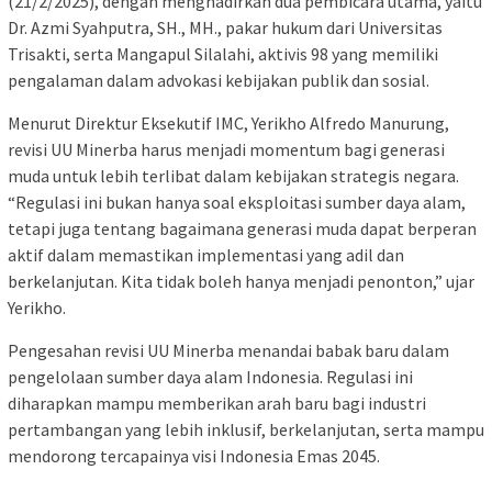
(21/2/2025), dengan menghadirkan dua pembicara utama, yaitu
Dr. Azmi Syahputra, SH., MH., pakar hukum dari Universitas
Trisakti, serta Mangapul Silalahi, aktivis 98 yang memiliki
pengalaman dalam advokasi kebijakan publik dan sosial.
Menurut Direktur Eksekutif IMC, Yerikho Alfredo Manurung,
revisi UU Minerba harus menjadi momentum bagi generasi
muda untuk lebih terlibat dalam kebijakan strategis negara.
“Regulasi ini bukan hanya soal eksploitasi sumber daya alam,
tetapi juga tentang bagaimana generasi muda dapat berperan
aktif dalam memastikan implementasi yang adil dan
berkelanjutan. Kita tidak boleh hanya menjadi penonton,” ujar
Yerikho.
Pengesahan revisi UU Minerba menandai babak baru dalam
pengelolaan sumber daya alam Indonesia. Regulasi ini
diharapkan mampu memberikan arah baru bagi industri
pertambangan yang lebih inklusif, berkelanjutan, serta mampu
mendorong tercapainya visi Indonesia Emas 2045.