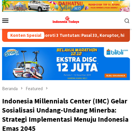
Loncat
ke
konten
Menu
Mobile
oroti 3 Tuntutan: Pasal 33, Koruptor, hingga Perampingan Kab
Konten Spesial
Beranda
Featured
Indonesia Millennials Center (IMC) Gelar
Sosialisasi Undang-Undang Minerba:
Strategi Implementasi Menuju Indonesia
Emas 2045