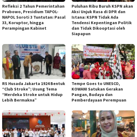
Refleksi 2 Tahun Pemerintahan
Puluhan Ribu Buruh KSPN akan
Prabowo, Presidium TAPOL-
Aksi Unjuk Rasa di DPR dan
NAPOL Soroti 3 Tuntutan: Pasal
Istana: KSPN Tidak Ada
33, Koruptor, hingga
Tendensi Kepentingan Politik
Perampingan Kabinet
dan Tidak Dikooptasi oleh
Siapapun
RS Husada Jakarta 1924 Bentuk
Tempe Goes to UNESCO,
“Club Stroke”; Usung Tema
KOWANI Satukan Gerakan
“Merdeka Stroke untuk Hidup
Pangan, Budaya dan
Lebih Bermakna”
Pemberdayaan Perempuan