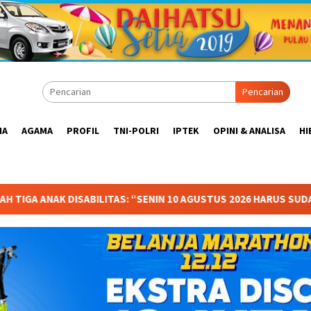
Pencarian
IA
AGAMA
PROFIL
TNI-POLRI
IPTEK
OPINI & ANALISA
HI
SENIN 10 AGUSTUS 2026 HARUS SUDAH BERSEKOLAH!
Anggo