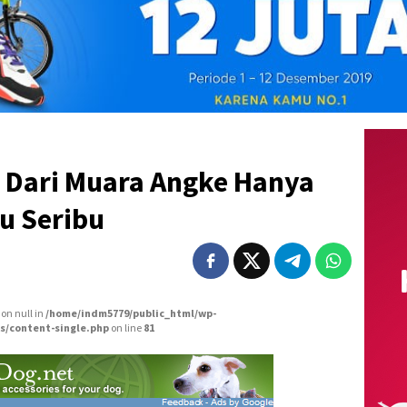
Dari Muara Angke Hanya
u Seribu
 on null in
/home/indm5779/public_html/wp-
s/content-single.php
on line
81