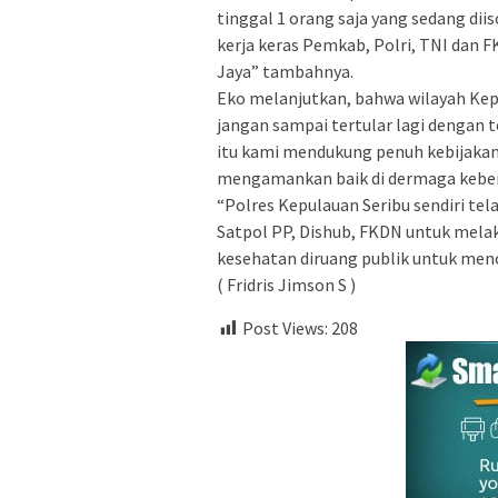
tinggal 1 orang saja yang sedang diis
kerja keras Pemkab, Polri, TNI d
Jaya” tambahnya.
Eko melanjutkan, bahwa wilayah Kepul
jangan sampai tertular lagi dengan t
itu kami mendukung penuh kebijakan
mengamankan baik di dermaga kebe
“Polres Kepulauan Seribu sendiri t
Satpol PP, Dishub, FKDN untuk mel
kesehatan diruang publik untuk men
( Fridris Jimson S )
Post Views:
208