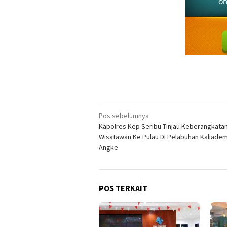
Navigasi
Pos sebelumnya
Kapolres Kep Seribu Tinjau Keberangkata
pos
Wisatawan Ke Pulau Di Pelabuhan Kaliade
Angke
POS TERKAIT