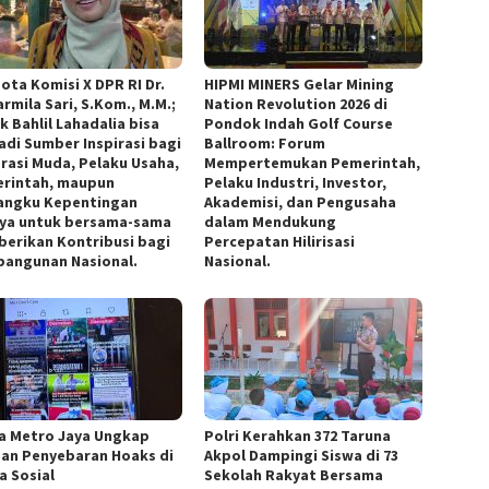
ota Komisi X DPR RI Dr.
HIPMI MINERS Gelar Mining
armila Sari, S.Kom., M.M.;
Nation Revolution 2026 di
k Bahlil Lahadalia bisa
Pondok Indah Golf Course
adi Sumber Inspirasi bagi
Ballroom: Forum
rasi Muda, Pelaku Usaha,
Mempertemukan Pemerintah,
rintah, maupun
Pelaku Industri, Investor,
ngku Kepentingan
Akademisi, dan Pengusaha
nya untuk bersama-sama
dalam Mendukung
erikan Kontribusi bagi
Percepatan Hilirisasi
angunan Nasional.
Nasional.
a Metro Jaya Ungkap
Polri Kerahkan 372 Taruna
an Penyebaran Hoaks di
Akpol Dampingi Siswa di 73
a Sosial
Sekolah Rakyat Bersama