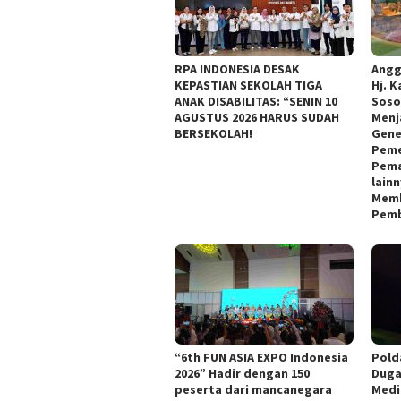
RPA INDONESIA DESAK
Angg
KEPASTIAN SEKOLAH TIGA
Hj. K
ANAK DISABILITAS: “SENIN 10
Soso
AGUSTUS 2026 HARUS SUDAH
Menj
BERSEKOLAH!
Gene
Peme
Pema
lain
Memb
Pemb
“6th FUN ASIA EXPO Indonesia
Pold
2026” Hadir dengan 150
Duga
peserta dari mancanegara
Medi