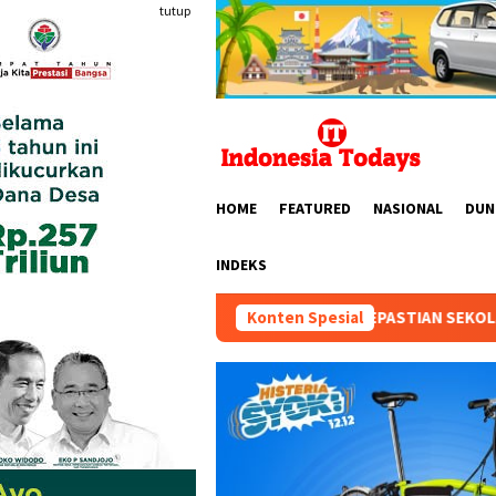
Loncat
tutup
ke
konten
HOME
FEATURED
NASIONAL
DUN
INDEKS
NDONESIA DESAK KEPASTIAN SEKOLAH TIGA ANAK DISABILITAS: “
Konten Spesial