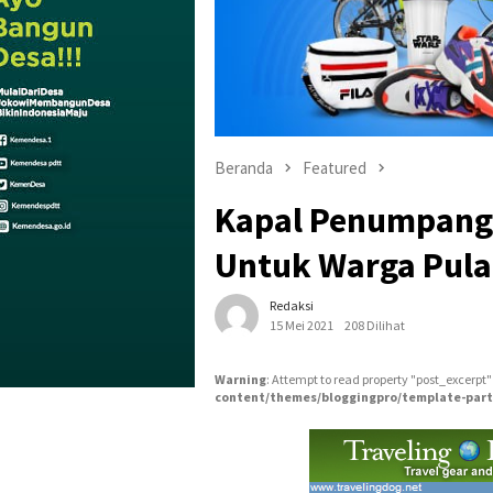
Beranda
Featured
Kapal Penumpang 
Untuk Warga Pula
Redaksi
15 Mei 2021
208 Dilihat
Warning
: Attempt to read property "post_excerpt"
content/themes/bloggingpro/template-part