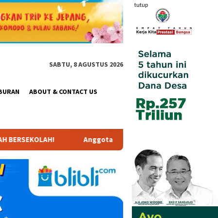
tutup
SABTU, 8 AGUSTUS 2026
BURAN
ABOUT & CONTACT US
ta Komisi X DPR RI Dr. Hj. Karmila Sari, S.Kom., M.M.; Sosok B