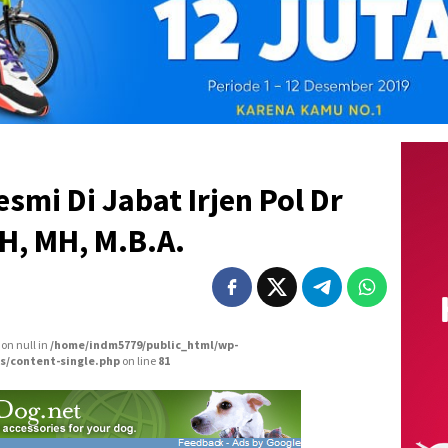
smi Di Jabat Irjen Pol Dr
H, MH, M.B.A.
 on null in
/home/indm5779/public_html/wp-
s/content-single.php
on line
81