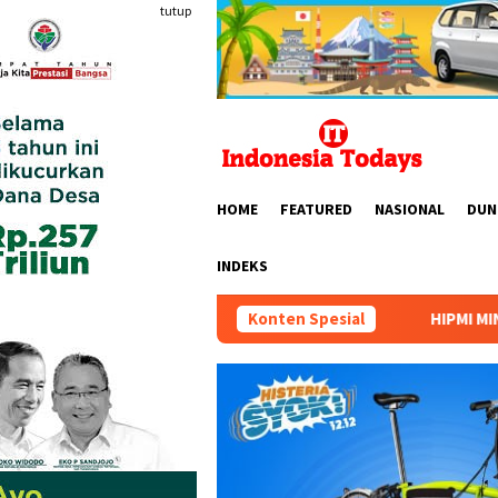
Loncat
tutup
ke
konten
HOME
FEATURED
NASIONAL
DUN
INDEKS
Konten Spesial
HIPMI MINERS Gelar Mining Na