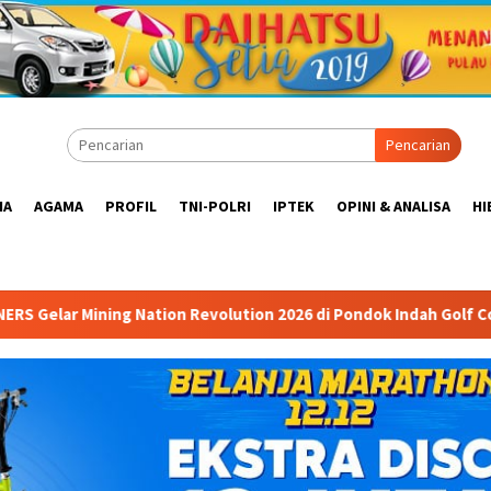
Pencarian
IA
AGAMA
PROFIL
TNI-POLRI
IPTEK
OPINI & ANALISA
HI
tion Revolution 2026 di Pondok Indah Golf Course Ballroom: For