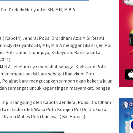
Pol Dr Rudy Heriyanto, SH, MH, M.B.A.
 ( Kapolri) Jendral Polisi Drs Idham Azis M.Si Resmi
r Rudy Heriyanto SH, MH, M.B.A menggantikan Irjen Pol
s Polri Jalan Trunojoyo, Kebayoran Baru Jakarta
2021).
, M.B.A sebelum nya menjabat sebagai Kadivkum Polri,
n menempati posisi baru sebagai Kadivkum Polri.
, Pejabat baru mengucapkan sumpah akan bekerja jujur,
t dan semangat untuk kepentingan masyarakat, bangsa
pimpin langsung oleh Kapolri Jenderal Polisi Drs Idham
erta di hadiri oleh Waka Polri Komjen Pol Dr, Drs Gatot
 Utama Mabes Polri lain nya. ( Bid Humas).