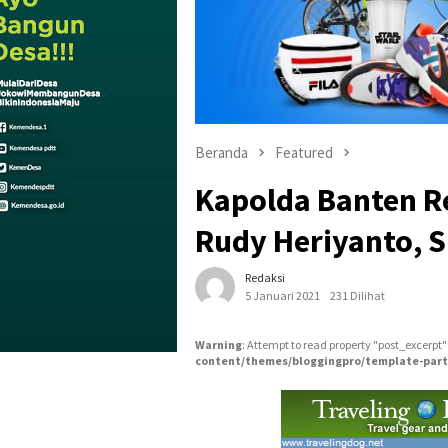
Beranda
Featured
Kapolda Banten Re
Rudy Heriyanto, S
Redaksi
5 Januari 2021
231 Dilihat
Warning
: Attempt to read property "post_excerpt"
content/themes/bloggingpro/template-part