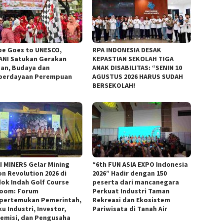
e Goes to UNESCO,
RPA INDONESIA DESAK
NI Satukan Gerakan
KEPASTIAN SEKOLAH TIGA
an, Budaya dan
ANAK DISABILITAS: “SENIN 10
erdayaan Perempuan
AGUSTUS 2026 HARUS SUDAH
BERSEKOLAH!
I MINERS Gelar Mining
“6th FUN ASIA EXPO Indonesia
on Revolution 2026 di
2026” Hadir dengan 150
ok Indah Golf Course
peserta dari mancanegara
room: Forum
Perkuat Industri Taman
ertemukan Pemerintah,
Rekreasi dan Ekosistem
u Industri, Investor,
Pariwisata di Tanah Air
emisi, dan Pengusaha