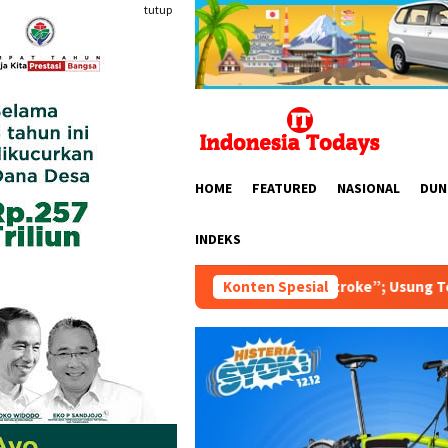
Loncat
tutup
ke
konten
HOME
FEATURED
NASIONAL
DUN
INDEKS
1924 Bentuk “Club Stroke”; Usung Tema “Merdeka Stroke untuk
Konten Spesial