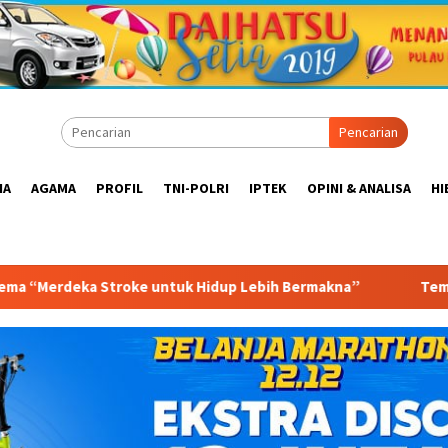
Pencarian
IA
AGAMA
PROFIL
TNI-POLRI
IPTEK
OPINI & ANALISA
HI
 Hidup Lebih Bermakna”
Tempe Goes to UNESCO, KOWANI 