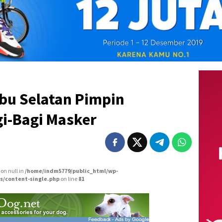
bu Selatan Pimpin
gi-Bagi Masker
 on null in
/home/indm5779/public_html/wp-
s/content-single.php
on line
81