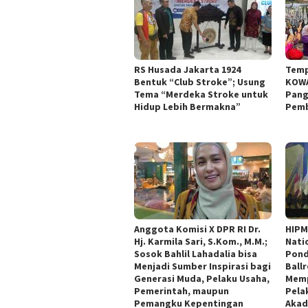
RS Husada Jakarta 1924
Temp
Bentuk “Club Stroke”; Usung
KOWA
Tema “Merdeka Stroke untuk
Pang
Hidup Lebih Bermakna”
Pemb
Anggota Komisi X DPR RI Dr.
HIPM
Hj. Karmila Sari, S.Kom., M.M.;
Nati
Sosok Bahlil Lahadalia bisa
Pond
Menjadi Sumber Inspirasi bagi
Ball
Generasi Muda, Pelaku Usaha,
Memp
Pemerintah, maupun
Pelak
Pemangku Kepentingan
Akad