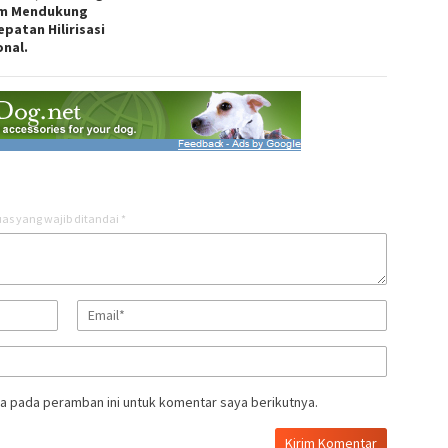
m Mendukung
patan Hilirisasi
onal.
as yang wajib ditandai
*
a pada peramban ini untuk komentar saya berikutnya.