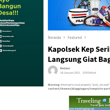
Beranda
Featured
Kapolsek Kep Seri
Langsung Giat Ba
Redaksi
18 Januari 2021
239 Dilihat
Warning
: Attempt to read property "post_excerpt"
content/themes/bloggingpro/template-part