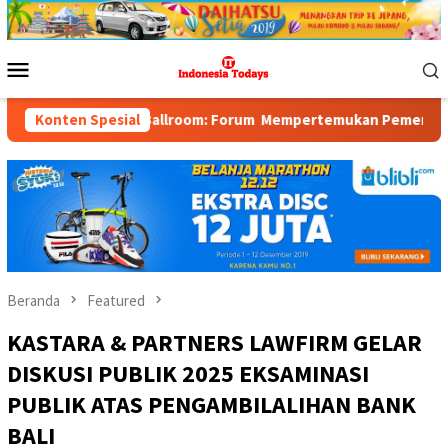
Loncat
ke
konten
Menu
Mobile
urse Ballroom: Forum Mempertemukan Pemerintah, Pelaku Industri
Konten Spesial
Beranda
Featured
KASTARA & PARTNERS LAWFIRM GELAR
DISKUSI PUBLIK 2025 EKSAMINASI
PUBLIK ATAS PENGAMBILALIHAN BANK
BALI