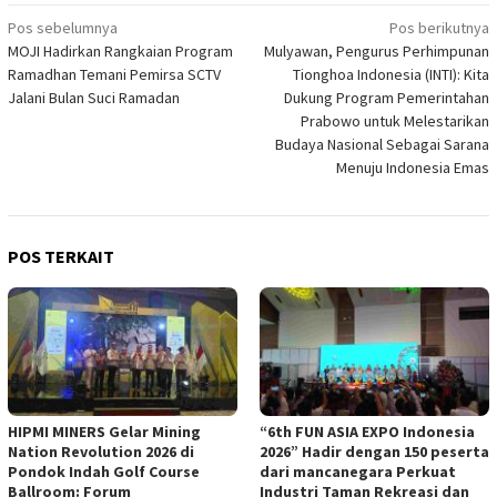
Navigasi
Pos sebelumnya
Pos berikutnya
MOJI Hadirkan Rangkaian Program
Mulyawan, Pengurus Perhimpunan
pos
Ramadhan Temani Pemirsa SCTV
Tionghoa Indonesia (INTI): Kita
Jalani Bulan Suci Ramadan
Dukung Program Pemerintahan
Prabowo untuk Melestarikan
Budaya Nasional Sebagai Sarana
Menuju Indonesia Emas
POS TERKAIT
HIPMI MINERS Gelar Mining
“6th FUN ASIA EXPO Indonesia
Nation Revolution 2026 di
2026” Hadir dengan 150 peserta
Pondok Indah Golf Course
dari mancanegara Perkuat
Ballroom: Forum
Industri Taman Rekreasi dan