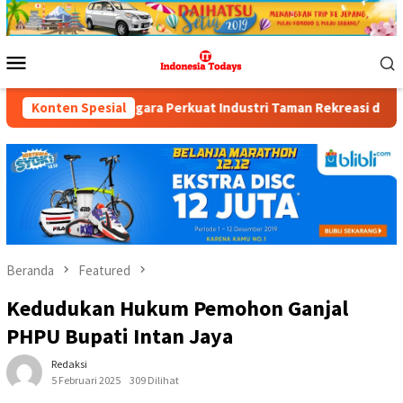
Loncat
ke
konten
Menu
Mobile
i mancanegara Perkuat Industri Taman Rekreasi dan Ekosistem Pa
Konten Spesial
Beranda
Featured
Kedudukan Hukum Pemohon Ganjal
PHPU Bupati Intan Jaya
Redaksi
5 Februari 2025
309 Dilihat