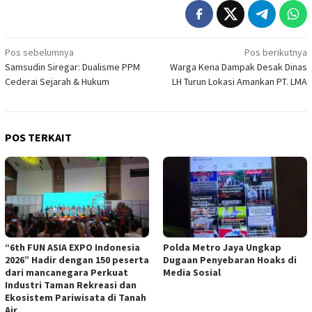
Navigasi
Pos sebelumnya
Pos berikutnya
Samsudin Siregar: Dualisme PPM
Warga Kena Dampak Desak Dinas
pos
Cederai Sejarah & Hukum
LH Turun Lokasi Amankan PT. LMA
POS TERKAIT
“6th FUN ASIA EXPO Indonesia
Polda Metro Jaya Ungkap
2026” Hadir dengan 150 peserta
Dugaan Penyebaran Hoaks di
dari mancanegara Perkuat
Media Sosial
Industri Taman Rekreasi dan
Ekosistem Pariwisata di Tanah
Air