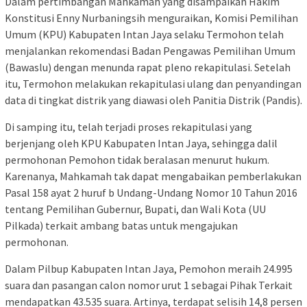
Dalam pertimbangan Mahkamah yang disampaikan Hakim
Konstitusi Enny Nurbaningsih menguraikan, Komisi Pemilihan
Umum (KPU) Kabupaten Intan Jaya selaku Termohon telah
menjalankan rekomendasi Badan Pengawas Pemilihan Umum
(Bawaslu) dengan menunda rapat pleno rekapitulasi. Setelah
itu, Termohon melakukan rekapitulasi ulang dan penyandingan
data di tingkat distrik yang diawasi oleh Panitia Distrik (Pandis).
Di samping itu, telah terjadi proses rekapitulasi yang
berjenjang oleh KPU Kabupaten Intan Jaya, sehingga dalil
permohonan Pemohon tidak beralasan menurut hukum.
Karenanya, Mahkamah tak dapat mengabaikan pemberlakukan
Pasal 158 ayat 2 huruf b Undang-Undang Nomor 10 Tahun 2016
tentang Pemilihan Gubernur, Bupati, dan Wali Kota (UU
Pilkada) terkait ambang batas untuk mengajukan
permohonan.
Dalam Pilbup Kabupaten Intan Jaya, Pemohon meraih 24.995
suara dan pasangan calon nomor urut 1 sebagai Pihak Terkait
mendapatkan 43.535 suara. Artinya, terdapat selisih 14,8 persen