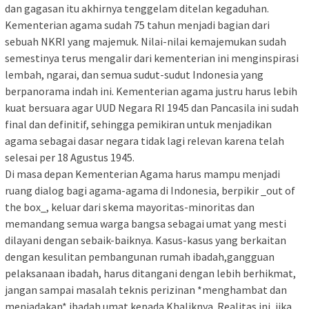
dan gagasan itu akhirnya tenggelam ditelan kegaduhan.
Kementerian agama sudah 75 tahun menjadi bagian dari
sebuah NKRI yang majemuk. Nilai-nilai kemajemukan sudah
semestinya terus mengalir dari kementerian ini menginspirasi
lembah, ngarai, dan semua sudut-sudut Indonesia yang
berpanorama indah ini. Kementerian agama justru harus lebih
kuat bersuara agar UUD Negara RI 1945 dan Pancasila ini sudah
final dan definitif, sehingga pemikiran untuk menjadikan
agama sebagai dasar negara tidak lagi relevan karena telah
selesai per 18 Agustus 1945.
Di masa depan Kementerian Agama harus mampu menjadi
ruang dialog bagi agama-agama di Indonesia, berpikir _out of
the box_, keluar dari skema mayoritas-minoritas dan
memandang semua warga bangsa sebagai umat yang mesti
dilayani dengan sebaik-baiknya. Kasus-kasus yang berkaitan
dengan kesulitan pembangunan rumah ibadah,gangguan
pelaksanaan ibadah, harus ditangani dengan lebih berhikmat,
jangan sampai masalah teknis perizinan *menghambat dan
meniadakan* ibadah umat kepada Khaliknya. Realitas ini, jika