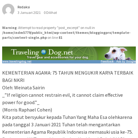
Redaksi
3 Januari 2021
0 Dilihat
Warning
: Attempt to read property "post_excerpt" on null in
/home/indm5779/public_html/wp-content/themes/bloggingpro/template-
parts/content-single.php
on line
81
KEMENTERIAN AGAMA: 75 TAHUN MENGUKIR KARYA TERBAIK
BAGI NKRI
Oleh: Weinata Sairin
_”If religion cannot restrain evil, it cannot claim effective
power for good.”_
(Morris Raphael Cohen)
Kita patut bersyukur kepada Tuhan Yang Maha Esa olehkarena
pada tanggal 3 Januari 2021 Tuhan telah mengantarkan
Kementerian Agama Republik Indonesia memasuki usia ke-75.