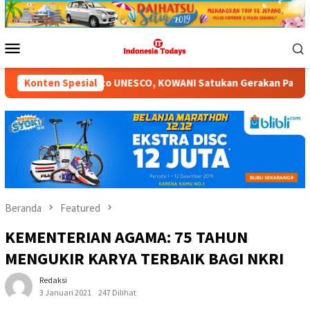
Loncat
ke
konten
Menu
Mobile
NI Satukan Gerakan Pangan, Budaya dan Pemberdayaan Peremp
Konten Spesial
Beranda
Featured
KEMENTERIAN AGAMA: 75 TAHUN
MENGUKIR KARYA TERBAIK BAGI NKRI
Redaksi
3 Januari 2021
247 Dilihat