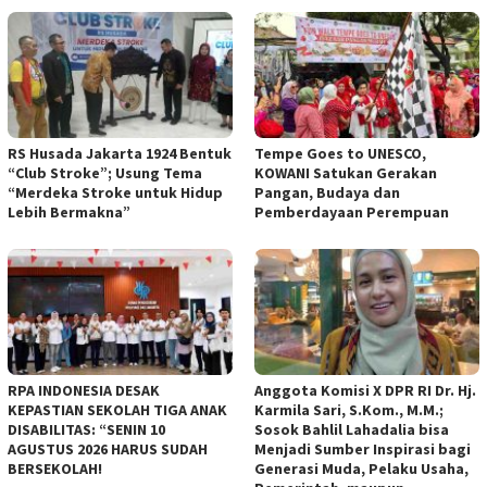
RS Husada Jakarta 1924 Bentuk
Tempe Goes to UNESCO,
“Club Stroke”; Usung Tema
KOWANI Satukan Gerakan
“Merdeka Stroke untuk Hidup
Pangan, Budaya dan
Lebih Bermakna”
Pemberdayaan Perempuan
RPA INDONESIA DESAK
Anggota Komisi X DPR RI Dr. Hj.
KEPASTIAN SEKOLAH TIGA ANAK
Karmila Sari, S.Kom., M.M.;
DISABILITAS: “SENIN 10
Sosok Bahlil Lahadalia bisa
AGUSTUS 2026 HARUS SUDAH
Menjadi Sumber Inspirasi bagi
BERSEKOLAH!
Generasi Muda, Pelaku Usaha,