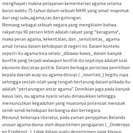
menghayati makna pelayanan kementerian agama selama
kurun waktu 75 tahun dalam sebuah NKRI yang amat majemuk
dari segi suku,agama,ras dan golongan.
Memang sebagai sebuah negara yang mengklaim bahwa
rakyatnya 90 persen lebih adalah rakyat yang *beragama*,
maka peran agama, kekentalan, dan _sensitivitas_ agama
amat terasa dalam kehidupan di negeri ini. Dalam konteks
seperti itu agama bisa selalu _dibawa-bawa_ dalam banyak
konflik yang terjadi walaupun konflik itu sejatinya adalah soal
ekonomi dan/atau politik. Dalam berbagai peristiwa pemilihan
kepala daerah acap isu agama disisipi ( _inserted_) begitu rupa
sehingga seolah-olah yang tengah bertarung dalam pilkada itu
adalah “pertarungan antar agama”. Demikian juga pada banyak
kasus lain, isu agama nyaris selalu dimasukkan sehingga
memunculkan kegaduhan yang muaranya potensial merusak
sendi-sendi kehidupan berbangsa dan bernegara.
Menurut beberapa literatur, pada zaman penjajahan Belanda
urusan agama diurus oleh departemen pengajaran ( _Onderwys
en Eredienst_), tidak dalam suatu departemen yang khusus,