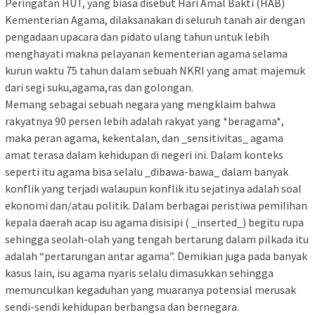
Peringatan HUT, yang biasa disebut Hari Amal Bakti (HAB)
Kementerian Agama, dilaksanakan di seluruh tanah air dengan
pengadaan upacara dan pidato ulang tahun untuk lebih
menghayati makna pelayanan kementerian agama selama
kurun waktu 75 tahun dalam sebuah NKRI yang amat majemuk
dari segi suku,agama,ras dan golongan.
Memang sebagai sebuah negara yang mengklaim bahwa
rakyatnya 90 persen lebih adalah rakyat yang *beragama*,
maka peran agama, kekentalan, dan _sensitivitas_ agama
amat terasa dalam kehidupan di negeri ini. Dalam konteks
seperti itu agama bisa selalu _dibawa-bawa_ dalam banyak
konflik yang terjadi walaupun konflik itu sejatinya adalah soal
ekonomi dan/atau politik. Dalam berbagai peristiwa pemilihan
kepala daerah acap isu agama disisipi ( _inserted_) begitu rupa
sehingga seolah-olah yang tengah bertarung dalam pilkada itu
adalah “pertarungan antar agama”. Demikian juga pada banyak
kasus lain, isu agama nyaris selalu dimasukkan sehingga
memunculkan kegaduhan yang muaranya potensial merusak
sendi-sendi kehidupan berbangsa dan bernegara.