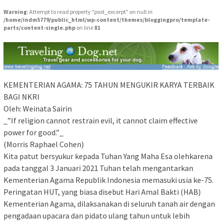
Warning
: Attempt to read property "post_excerpt" on null in
/home/indm5779/public_html/wp-content/themes/bloggingpro/template-
parts/content-single.php
on line
81
KEMENTERIAN AGAMA: 75 TAHUN MENGUKIR KARYA TERBAIK
BAGI NKRI
Oleh: Weinata Sairin
_”If religion cannot restrain evil, it cannot claim effective
power for good.”_
(Morris Raphael Cohen)
Kita patut bersyukur kepada Tuhan Yang Maha Esa olehkarena
pada tanggal 3 Januari 2021 Tuhan telah mengantarkan
Kementerian Agama Republik Indonesia memasuki usia ke-75.
Peringatan HUT, yang biasa disebut Hari Amal Bakti (HAB)
Kementerian Agama, dilaksanakan di seluruh tanah air dengan
pengadaan upacara dan pidato ulang tahun untuk lebih