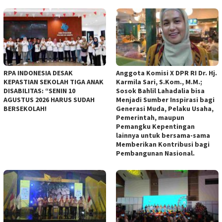
RPA INDONESIA DESAK
Anggota Komisi X DPR RI Dr. Hj.
KEPASTIAN SEKOLAH TIGA ANAK
Karmila Sari, S.Kom., M.M.;
DISABILITAS: “SENIN 10
Sosok Bahlil Lahadalia bisa
AGUSTUS 2026 HARUS SUDAH
Menjadi Sumber Inspirasi bagi
BERSEKOLAH!
Generasi Muda, Pelaku Usaha,
Pemerintah, maupun
Pemangku Kepentingan
lainnya untuk bersama-sama
Memberikan Kontribusi bagi
Pembangunan Nasional.