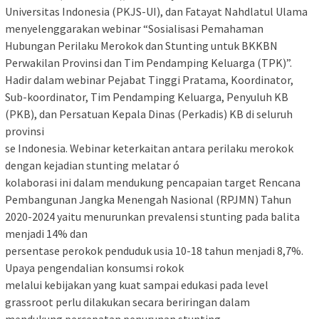
Universitas Indonesia (PKJS-UI), dan Fatayat Nahdlatul Ulama
menyelenggarakan webinar “Sosialisasi Pemahaman
Hubungan Perilaku Merokok dan Stunting untuk BKKBN
Perwakilan Provinsi dan Tim Pendamping Keluarga (TPK)”.
Hadir dalam webinar Pejabat Tinggi Pratama, Koordinator,
Sub-koordinator, Tim Pendamping Keluarga, Penyuluh KB
(PKB), dan Persatuan Kepala Dinas (Perkadis) KB di seluruh
provinsi
se Indonesia. Webinar keterkaitan antara perilaku merokok
dengan kejadian stunting melatar ó
kolaborasi ini dalam mendukung pencapaian target Rencana
Pembangunan Jangka Menengah Nasional (RPJMN) Tahun
2020-2024 yaitu menurunkan prevalensi stunting pada balita
menjadi 14% dan
persentase perokok penduduk usia 10-18 tahun menjadi 8,7%.
Upaya pengendalian konsumsi rokok
melalui kebijakan yang kuat sampai edukasi pada level
grassroot perlu dilakukan secara beriringan dalam
mendukung percepatan penurunan stunting.