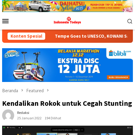
Loncat
ke
konten
Menu
Mobile
empe Goes to UNESCO, KOWANI Satukan Gerakan Pangan, Buda
Konten Spesial
Beranda
Featured
Kendalikan Rokok untuk Cegah Stunting
Redaksi
25 Januari 2022
194 Dilihat