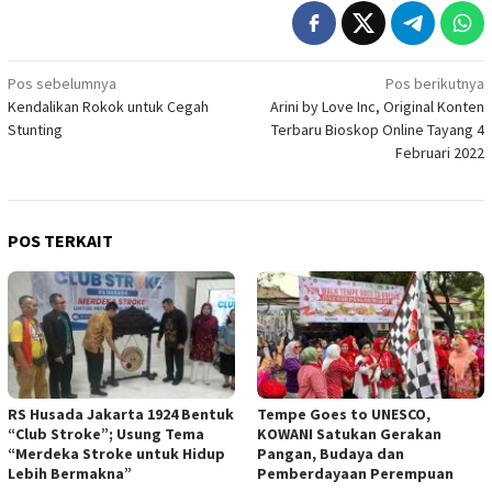
Navigasi
Pos sebelumnya
Pos berikutnya
Kendalikan Rokok untuk Cegah
Arini by Love Inc, Original Konten
pos
Stunting
Terbaru Bioskop Online Tayang 4
Februari 2022
POS TERKAIT
RS Husada Jakarta 1924 Bentuk
Tempe Goes to UNESCO,
“Club Stroke”; Usung Tema
KOWANI Satukan Gerakan
“Merdeka Stroke untuk Hidup
Pangan, Budaya dan
Lebih Bermakna”
Pemberdayaan Perempuan