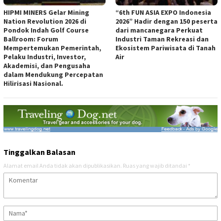
HIPMI MINERS Gelar Mining
“6th FUN ASIA EXPO Indonesia
Nation Revolution 2026 di
2026” Hadir dengan 150 peserta
Pondok Indah Golf Course
dari mancanegara Perkuat
Ballroom: Forum
Industri Taman Rekreasi dan
Mempertemukan Pemerintah,
Ekosistem Pariwisata di Tanah
Pelaku Industri, Investor,
Air
Akademisi, dan Pengusaha
dalam Mendukung Percepatan
Hilirisasi Nasional.
Tinggalkan Balasan
Alamat email Anda tidak akan dipublikasikan.
Ruas yang wajib ditandai
*