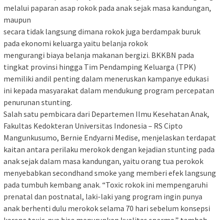
melalui paparan asap rokok pada anak sejak masa kandungan,
maupun
secara tidak langsung dimana rokok juga berdampak buruk
pada ekonomi keluarga yaitu belanja rokok
mengurangi biaya belanja makanan bergizi. BKKBN pada
tingkat provinsi hingga Tim Pendamping Keluarga (TPK)
memiliki andil penting dalam meneruskan kampanye edukasi
ini kepada masyarakat dalam mendukung program percepatan
penurunan stunting.
Salah satu pembicara dari Departemen Ilmu Kesehatan Anak,
Fakultas Kedokteran Universitas Indonesia – RS Cipto
Mangunkusumo, Bernie Endyarni Medise, menjelaskan terdapat
kaitan antara perilaku merokok dengan kejadian stunting pada
anak sejak dalam masa kandungan, yaitu orang tua perokok
menyebabkan secondhand smoke yang memberi efek langsung
pada tumbuh kembang anak. “Toxic rokok ini mempengaruhi
prenatal dan postnatal, laki-laki yang program ingin punya
anak berhenti dulu merokok selama 70 hari sebelum konsepsi
karena toxic-nya bisa menurunkan kualitas sperma,” tambah