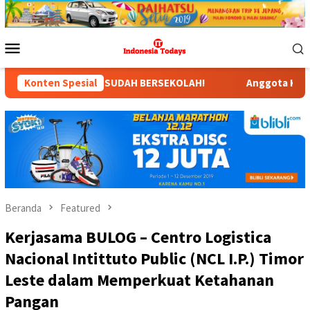
Loncat
ke
konten
Menu
Mobile
UDAH BERSEKOLAH!
Konten Spesial
Anggota Komisi X DPR RI Dr. Hj. Karm
Beranda
Featured
Kerjasama BULOG – Centro Logistica
Nacional Intittuto Public (NCL I.P.) Timor
Leste dalam Memperkuat Ketahanan
Pangan