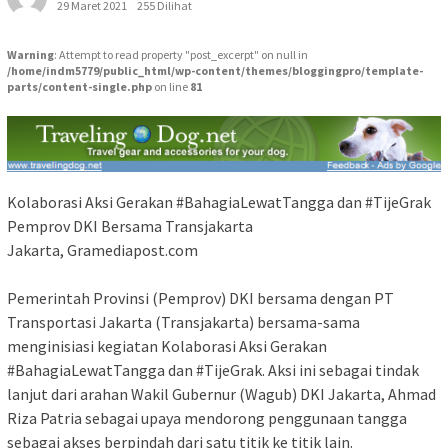
29 Maret 2021
255 Dilihat
Warning
: Attempt to read property "post_excerpt" on null in
/home/indm5779/public_html/wp-content/themes/bloggingpro/template-
parts/content-single.php
on line
81
Kolaborasi Aksi Gerakan #BahagiaLewatTangga dan #TijeGrak
Pemprov DKI Bersama Transjakarta
Jakarta, Gramediapost.com
Pemerintah Provinsi (Pemprov) DKI bersama dengan PT
Transportasi Jakarta (Transjakarta) bersama-sama
menginisiasi kegiatan Kolaborasi Aksi Gerakan
#BahagiaLewatTangga dan #TijeGrak. Aksi ini sebagai tindak
lanjut dari arahan Wakil Gubernur (Wagub) DKI Jakarta, Ahmad
Riza Patria sebagai upaya mendorong penggunaan tangga
sebagai akses berpindah dari satu titik ke titik lain.