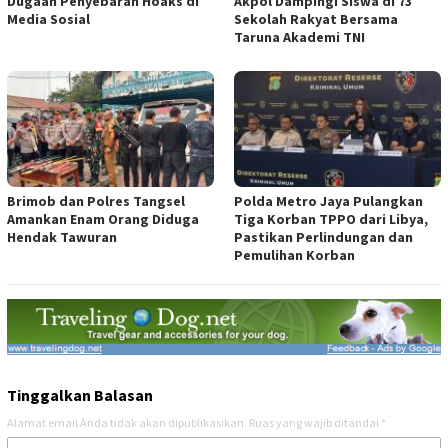
Dugaan Penyebaran Hoaks di
Akpol Dampingi Siswa di 73
Media Sosial
Sekolah Rakyat Bersama
Taruna Akademi TNI
Brimob dan Polres Tangsel
Polda Metro Jaya Pulangkan
Amankan Enam Orang Diduga
Tiga Korban TPPO dari Libya,
Hendak Tawuran
Pastikan Perlindungan dan
Pemulihan Korban
Tinggalkan Balasan
Alamat email Anda tidak akan dipublikasikan.
Ruas yang wajib ditandai
*