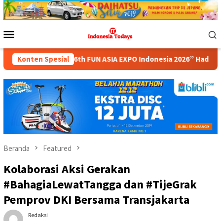
Loncat
ke
konten
Menu
Mobile
“6th FUN ASIA EXPO Indonesia 2026” Hadir dengan 150 peserta 
Konten Spesial
Beranda
Featured
Kolaborasi Aksi Gerakan
#BahagiaLewatTangga dan #TijeGrak
Pemprov DKI Bersama Transjakarta
Redaksi