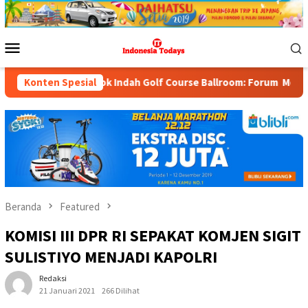
Loncat
ke
konten
Menu
Mobile
i Pondok Indah Golf Course Ballroom: Forum Mempertemukan Pemer
Konten Spesial
Beranda
Featured
KOMISI III DPR RI SEPAKAT KOMJEN SIGIT
SULISTIYO MENJADI KAPOLRI
Redaksi
21 Januari 2021
266 Dilihat