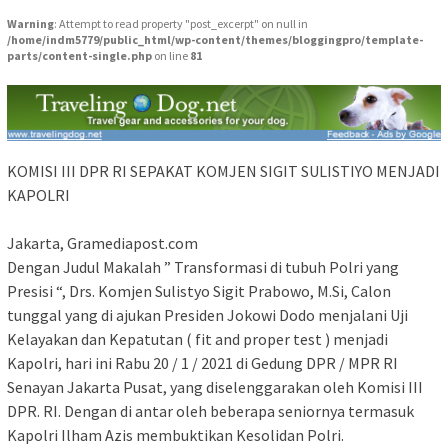
Warning
: Attempt to read property "post_excerpt" on null in
/home/indm5779/public_html/wp-content/themes/bloggingpro/template-
parts/content-single.php
on line
81
KOMISI III DPR RI SEPAKAT KOMJEN SIGIT SULISTIYO MENJADI
KAPOLRI
Jakarta, Gramediapost.com
Dengan Judul Makalah ” Transformasi di tubuh Polri yang
Presisi “, Drs. Komjen Sulistyo Sigit Prabowo, M.Si, Calon
tunggal yang di ajukan Presiden Jokowi Dodo menjalani Uji
Kelayakan dan Kepatutan ( fit and proper test ) menjadi
Kapolri, hari ini Rabu 20 / 1 / 2021 di Gedung DPR / MPR RI
Senayan Jakarta Pusat, yang diselenggarakan oleh Komisi III
DPR. RI. Dengan di antar oleh beberapa seniornya termasuk
Kapolri Ilham Azis membuktikan Kesolidan Polri.