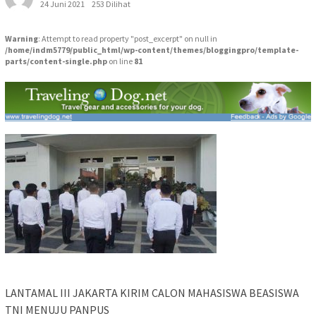
24 Juni 2021
253 Dilihat
Warning
: Attempt to read property "post_excerpt" on null in
/home/indm5779/public_html/wp-content/themes/bloggingpro/template-
parts/content-single.php
on line
81
LANTAMAL III JAKARTA KIRIM CALON MAHASISWA BEASISWA
TNI MENUJU PANPUS