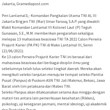
Jakarta, Gramediapost.com
Pen Lantamal3,- Komandan Pangkalan Utama TNI AL III
Jakarta Brigjen TNI (Mar) Umar Farouq, S.A.P. yang diwakili
Wakil Komandan Lantamal III Kolonel Laut (P) Teguh
Gunawan, S.E., M.M. memberikan pengarahan sekaligus
melepas 13 mahasiswa beasiswa TNI TA 2021 Calon Perwira
Prajurit Karier (PA PK) TNI di Mako Lantamal III, Senin
(21/06/2021).
Ke 13 calon Perwira Prajurit Karier TNI ini berasal dari
mahasiswa beasiswa dari berbagai disiplin ilmu yang
sebelumnya telah lulus seleksi tingkat daerah. Mereka akan
mengikuti seleksi lanjutan menuju ke tempat seleksi Panitia
Pusat (Panpus) di Puskom ASN TNI Jati Makmur, Bekasi, Jawa
Barat oleh tim pelaksana dari Mabes TNI.
Seleksi Panpus akan dilaksanakan selama dua minggu dengan
materi tes antara lain pemeriksaan kesehatan (Rikkes),
psikologi, uji kesegaran jasmani, mental ideologi, uji akademik
dan Pantukhir Pusat.