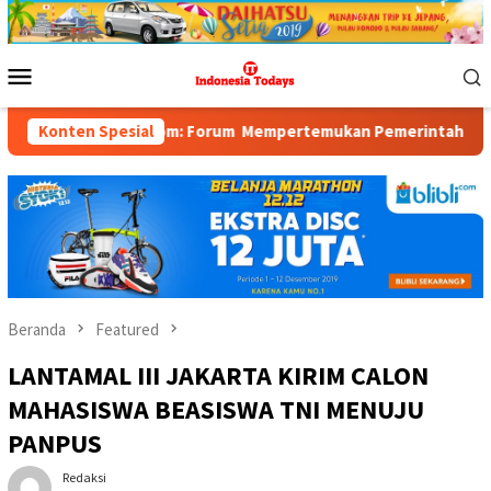
Loncat
ke
konten
Menu
Mobile
Ballroom: Forum Mempertemukan Pemerintah, Pelaku Industri, Inv
Konten Spesial
Beranda
Featured
LANTAMAL III JAKARTA KIRIM CALON
MAHASISWA BEASISWA TNI MENUJU
PANPUS
Redaksi