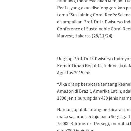
“Manado, Indonesia akan Menjadi Tu
Reefs, yang akan diselenggarakan p
tema “Sustaining Coral Reefs: Scien
disampaikan Prof. Dr. Ir. Dwisuryo In
Conference of Sustainable Coral Ree
Marvest, Jakarta (28/11/24).
Ungkap Prof. Dr. Ir. Dwisuryo Indroy
Kemaritiman Republik Indonesia dala
Agustus 2015 ini:
“Jika orang berbicara tentang keane
Amazon di Brazil, Amerika Latin, adal
1300 jenis burung dan 430 jenis mama
Namun, apabila orang berbicara tent
maka sasaran tertuju pada Segitiga
75.000 Kilometer -Persegi, memiliki l
dari 3000 jenis ikan.