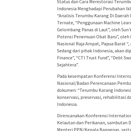
Status dan Cara Merestorasi Terumb
Indonesia Menghadapi Perubahan Ikl
“Analisis Terumbu Karang Di Daerah 
Ternate, “Penggunaan Machine Lea
Gelombang Panas di Laut”, oleh Sun 
Potensi Penemuan Obat Baru”, oleh 
Nasional Raja Ampat, Papua Barat “, 
Sedang dari pihak Indonesia, akan d
Finance”, “CTI Trust Fund”, “Debt Sw
Sejahtera”.
Pada kesempatan Konferensi Intern
Nasional/Badan Perencanaan Pemba
dokumen: “Terumbu Karang Indonesia
konservasi, preservasi, rehabilitasi
Indonesia.
Direncanakan Konferensi Internation
Kelautan dan Perikanan, sambutan D
Menteri PPN/Kepala Bappenas, serta