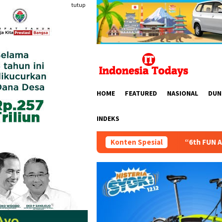
Loncat
tutup
ke
konten
HOME
FEATURED
NASIONAL
DUN
INDEKS
“6th FUN ASIA EXPO Indonesia 2026” 
Konten Spesial