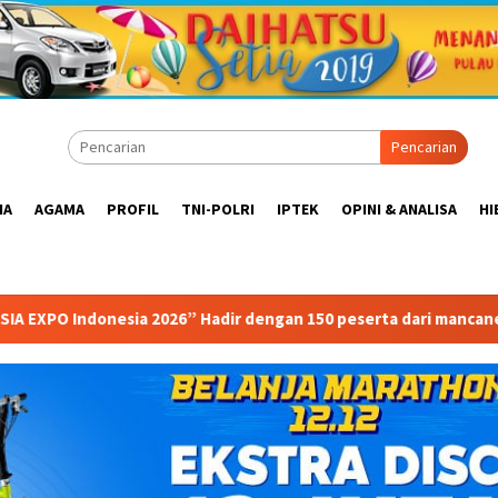
Pencarian
IA
AGAMA
PROFIL
TNI-POLRI
IPTEK
OPINI & ANALISA
HI
Hadir dengan 150 peserta dari mancanegara Perkuat Industri Tam