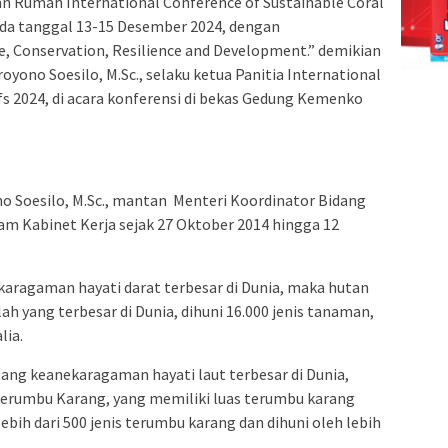
an Rumah International Conference of Sustainable Coral
ada tanggal 13-15 Desember 2024, dengan
ce, Conservation, Resilience and Development.” demikian
droyono Soesilo, M.Sc., selaku ketua Panitia International
fs 2024, di acara konferensi di bekas Gedung Kemenko
ono Soesilo, M.Sc., mantan Menteri Koordinator Bidang
m Kabinet Kerja sejak 27 Oktober 2014 hingga 12
karagaman hayati darat terbesar di Dunia, maka hutan
ah yang terbesar di Dunia, dihuni 16.000 jenis tanaman,
lia.
ang keanekaragaman hayati laut terbesar di Dunia,
 Terumbu Karang, yang memiliki luas terumbu karang
ebih dari 500 jenis terumbu karang dan dihuni oleh lebih