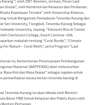
u Karang “, oleh ZMT-Bremen, Jerman, Peran Laut
an Global”, oleh Kementerian Kelautan dan Perikanan.
Wisata Kepulauan Ternate” oleh Universitas Khairun,
rning Untuk Mengamati Pemudaran Terumbu Karang dan
Yat Sen University, Tiongkok. Terumbu Karang Sebagai
Hokkaido University, Jepang. “Ekonomi Biru di Taman
oleh Charleston College, South Carolina -USA.
ipaparkan makalah tentang “Coral Bonds”, “Climate
ap For Nature – Coral Reefs”, serta Program “Laut
ational ini, Kementerian Perencanaan Pembangunan
ngunan Nasional (BAPPENAS) akan meluncurkan
: Masa Kini dan Masa Depan” sebagai rujukan untuk
 dan pemanfaatan secara lestari terumbu karang di
al Terumbu Karang ini akan dibuka oleh Menteri
uta Besar PBB Untuk Kelautan dan Pidato Kunci oleh
 Menteri Pertanian.