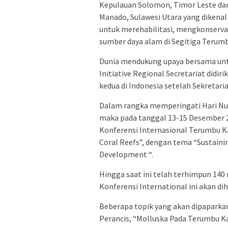
Kepulauan Solomon, Timor Leste dan 
Manado, Sulawesi Utara yang dikenal 
untuk merehabilitasi, mengkonserva
sumber daya alam di Segitiga Terumb
Dunia mendukung upaya bersama untu
Initiative Regional Secretariat didi
kedua di Indonesia setelah Sekretaria
Dalam rangka memperingati Hari Nus
maka pada tanggal 13-15 Desember 2
Konferensi Internasional Terumbu Ka
Coral Reefs”, dengan tema “Sustainin
Development “.
Hingga saat ini telah terhimpun 140
Konferensi International ini akan dih
Beberapa topik yang akan dipaparkan
Perancis, “Molluska Pada Terumbu Kar