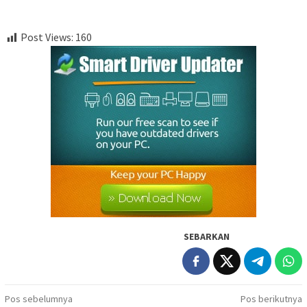
Post Views:
160
SEBARKAN
Navigasi
Pos sebelumnya
Pos berikutnya