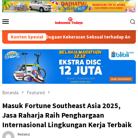
Loncat
ke
konten
Menu
Mobile
a Ungkap Dugaan Kekerasan Seksual terhadap Anak, Ayah Kandun
Konten Spesial
Beranda
Featured
Masuk Fortune Southeast Asia 2025,
Jasa Raharja Raih Penghargaan
Internasional Lingkungan Kerja Terbaik
Redaksi