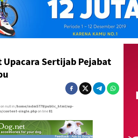
t Upacara Sertijab Pejabat
bu
 on null in
/home/indm5779/public_html/wp-
s/content-single.php
on line
81