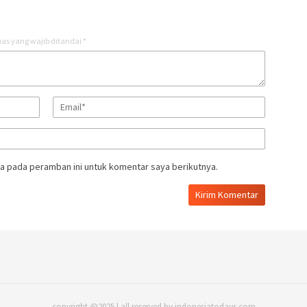
as yang wajib ditandai
*
a pada peramban ini untuk komentar saya berikutnya.
copyright @2025 | all reserved by indonesiatodays.com