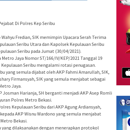
Pejabat Di Polres Kep Seribu
o Wahyu Fredian, SIK memimpin Upacara Serah Terima
pulauan Seribu Utara dan Kapolsek Kepulauan Seribu
pulauan Seribu pada Jumat (30/04/2021).
a Metro Jaya Nomor ST/166/IV/KEP/2021 Tanggal 19
es Kepulauan Seribu mengalami rotasi penugasan.
bu yang semula dijabat oleh AKP Fahmi Amarullah, SIK,
shary Firmansyah, SIK yang semula menjabat sebagai
Metro Jaya.
P Josman Harianja, SH berganti menjadi AKP Asep Romli
uran Polres Metro Bekasi.
olres Kepulauan Seribu dari AKP Agung Ardiansyah,
 kepada AKP Wisnu Wardono yang semula menjabat
 Metro Bekasi.
n yang dilaksanakan dengan menerapkan protokol