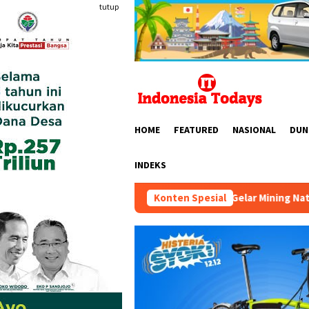
Loncat
tutup
ke
konten
HOME
FEATURED
NASIONAL
DUN
INDEKS
HIPMI MINERS Gelar Mining Nation Revolution 2026 di
Konten Spesial