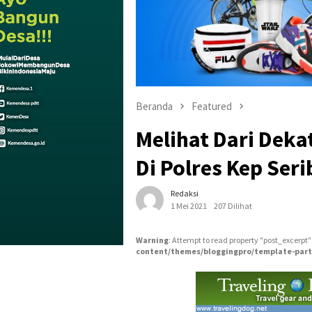
Beranda
Featured
Melihat Dari Deka
Di Polres Kep Seri
Redaksi
1 Mei 2021
207 Dilihat
Warning
: Attempt to read property "post_excerpt"
content/themes/bloggingpro/template-part