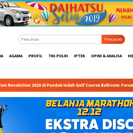
Pencarian
IA
AGAMA
PROFIL
TNI-POLRI
IPTEK
OPINI & ANALISA
HI
 Pondok Indah Golf Course Ballroom: Forum Mempertemukan Pemer