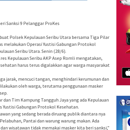
Beri Sanksi 9 Pelanggar ProKes
at Polsek Kepulauan Seribu Utara bersama Tiga Pilar
s melakukan Operasi Yustisi Gabungan Protokol
lauan Seribu Utara. Senin (28/6).
lres Kepulauan Seribu AKP Asep Romli mengatakan,
esehatan harus terus digalakkan agar warga masyarakat
ga jarak, mencuci tangan, menghindari kerumunan dan
dilakukan oleh warga, terutama penggunaan masker
sep.
lar dan Tim Kampung Tangguh Jaya yang ada Kepulauan
s Yustisi Gabungan Protokol Kesehatan.
tawan yang sedang berada diruang publik diantara nya
elabuhan, Pantai dan warung warung makan. Ada
dan wisatawan tidak memakai masker kita beri sanksi,”