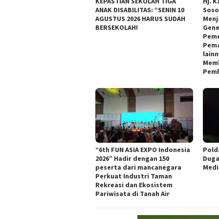
KEPASTIAN SEKOLAH TIGA
Hj. K
ANAK DISABILITAS: “SENIN 10
Soso
AGUSTUS 2026 HARUS SUDAH
Menj
BERSEKOLAH!
Gene
Peme
Pema
lain
Memb
Pemb
“6th FUN ASIA EXPO Indonesia
Pold
2026” Hadir dengan 150
Duga
peserta dari mancanegara
Medi
Perkuat Industri Taman
Rekreasi dan Ekosistem
Pariwisata di Tanah Air