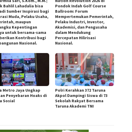
armila Sari, S.Kom., M.M.;
Nation Revolution 2026 di
k Bahlil Lahadalia bisa
Pondok Indah Golf Course
adi Sumber Inspirasi bagi
Ballroom: Forum
rasi Muda, Pelaku Usaha,
Mempertemukan Pemerintah,
rintah, maupun
Pelaku Industri, Investor,
ngku Kepentingan
Akademisi, dan Pengusaha
nya untuk bersama-sama
dalam Mendukung
erikan Kontribusi bagi
Percepatan Hilirisasi
angunan Nasional.
Nasional.
a Metro Jaya Ungkap
Polri Kerahkan 372 Taruna
an Penyebaran Hoaks di
Akpol Dampingi Siswa di 73
a Sosial
Sekolah Rakyat Bersama
Taruna Akademi TNI