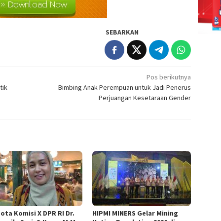
SEBARKAN
Pos berikutnya
tik
Bimbing Anak Perempuan untuk Jadi Penerus
Perjuangan Kesetaraan Gender
ota Komisi X DPR RI Dr.
HIPMI MINERS Gelar Mining