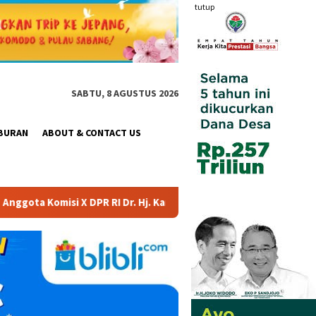
tutup
SABTU, 8 AGUSTUS 2026
BURAN
ABOUT & CONTACT US
. Hj. Karmila Sari, S.Kom., M.M.; Sosok Bahlil Lahadalia bisa M