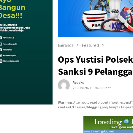
Beranda
Featured
Ops Yustisi Polsek
Sanksi 9 Pelangga
Redaksi
28 Juni 2021
207 Dilihat
Warning
: Attempt to read property "post_excerpt"
content/themes/bloggingpro/template-part