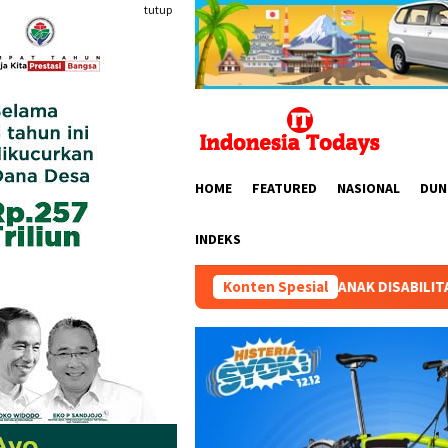
Loncat
tutup
ke
konten
HOME
FEATURED
NASIONAL
DUN
INDEKS
TIAN SEKOLAH TIGA ANAK DISABILITAS: “SENIN 10 AGUSTUS 202
Konten Spesial