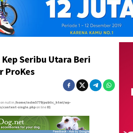
 Kep Seribu Utara Beri
r ProKes
 on null in
/home/indm5779/public_html/wp-
s/content-single.php
on line
81