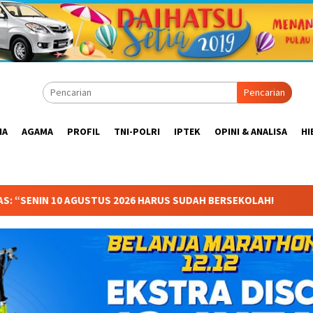
Pencarian
IA
AGAMA
PROFIL
TNI-POLRI
IPTEK
OPINI & ANALISA
HI
6 HARUS SUDAH BERSEKOLAH!
Anggota Komisi X DPR RI Dr