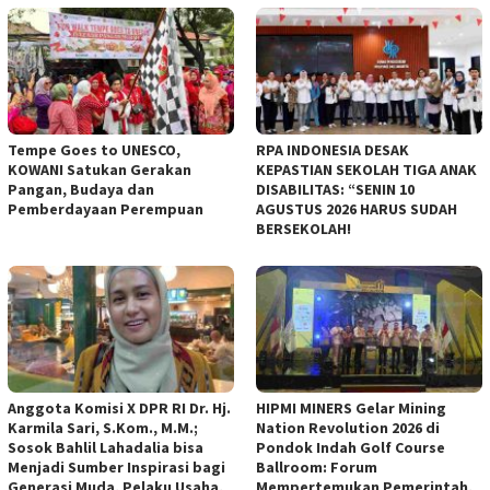
Tempe Goes to UNESCO,
RPA INDONESIA DESAK
KOWANI Satukan Gerakan
KEPASTIAN SEKOLAH TIGA ANAK
Pangan, Budaya dan
DISABILITAS: “SENIN 10
Pemberdayaan Perempuan
AGUSTUS 2026 HARUS SUDAH
BERSEKOLAH!
Anggota Komisi X DPR RI Dr. Hj.
HIPMI MINERS Gelar Mining
Karmila Sari, S.Kom., M.M.;
Nation Revolution 2026 di
Sosok Bahlil Lahadalia bisa
Pondok Indah Golf Course
Menjadi Sumber Inspirasi bagi
Ballroom: Forum
Generasi Muda, Pelaku Usaha,
Mempertemukan Pemerintah,