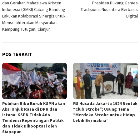
dan Gerakan Mahasiswa Kristen
Presiden Dukung Games
Indonesia (GMKI) Cabang Bandung
Tradisional Nusantara Berbasis
Lakukan Kolaborasi Sinergis untuk
Digital
Mensejahterakan Masyarakat
Kampung Tutugan, Cianjur
POS TERKAIT
Puluhan Ribu Buruh KSPN akan
RS Husada Jakarta 1924 Bentuk
Aksi Unjuk Rasa di DPR dan
“Club Stroke”; Usung Tema
Istana: KSPN Tidak Ada
“Merdeka Stroke untuk Hidup
Tendensi Kepentingan Politik
Lebih Bermakna”
dan Tidak Dikooptasi oleh
Siapapun