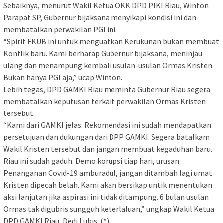
Sebaiknya, menurut Wakil Ketua OKK DPD PIKI Riau, Winton
Parapat SP, Gubernur bijaksana menyikapi kondisi ini dan
membatalkan perwakilan PGI ini.
“Spirit FKUB ini untuk menguatkan Kerukunan bukan membuat
Konflik baru. Kami berharap Gubernur bijaksana, meninjau
ulang dan menampung kembali usulan-usulan Ormas Kristen.
Bukan hanya PGI aja,” ucap Winton.
Lebih tegas, DPD GAMKI Riau meminta Gubernur Riau segera
membatalkan keputusan terkait perwakilan Ormas Kristen
tersebut.
“Kami dari GAMKI jelas. Rekomendasi ini sudah mendapatkan
persetujuan dan dukungan dari DPP GAMKI. Segera batalkam
Wakil Kristen tersebut dan jangan membuat kegaduhan baru.
Riau ini sudah gaduh. Demo korupsi tiap hari, urusan
Penanganan Covid-19 amburadul, jangan ditambah lagi umat
Kristen dipecah belah. Kami akan bersikap untik menentukan
aksi lanjutan jika aspirasi ini tidak ditampung. 6 bulan usulan
Ormas tak digubris sungguh keterlaluan,” ungkap Wakil Ketua
DPD GAMKI Riau, Dedi Lubis. (*)