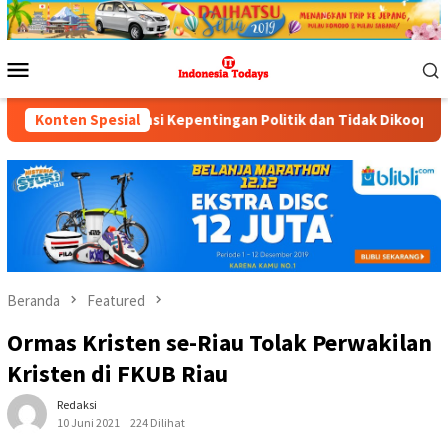
Loncat
ke
konten
Menu
Mobile
nsi Kepentingan Politik dan Tidak Dikooptasi oleh Siapapun
Konten Spesial
Beranda
Featured
Ormas Kristen se-Riau Tolak Perwakilan
Kristen di FKUB Riau
Redaksi
10 Juni 2021
224 Dilihat