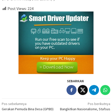
Post Views:
224
SEBARKAN
Navigasi
Pos sebelumnya
Pos berikutnya
Gerakan Pemuda Bina Desa (GPBD)
Bangkitkan Nasionalisme, Stafsus
pos