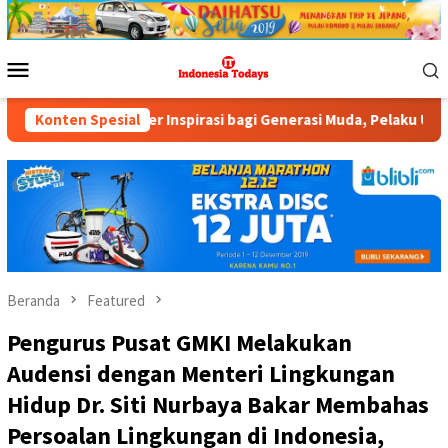
Loncat
ke
konten
Menu
Mobile
i Sumber Inspirasi bagi Generasi Muda, Pelaku Usaha, Pemerinta
Konten Spesial
Beranda
Featured
Pengurus Pusat GMKI Melakukan
Audensi dengan Menteri Lingkungan
Hidup Dr. Siti Nurbaya Bakar Membahas
Persoalan Lingkungan di Indonesia,